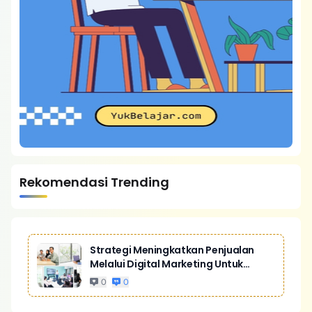
Rekomendasi Trending
Strategi Meningkatkan Penjualan
Melalui Digital Marketing Untuk
Bisnis Yang Lebih Kompetitif
0
0