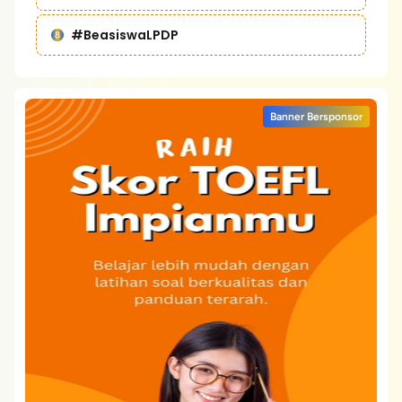
#BeasiswaLPDP
Banner Bersponsor