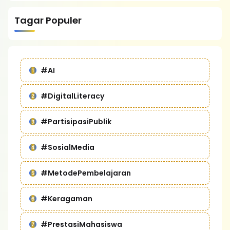
Tagar Populer
#AI
#DigitalLiteracy
#PartisipasiPublik
#SosialMedia
#MetodePembelajaran
#Keragaman
#PrestasiMahasiswa