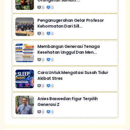
Orangutan Sumatr...
0
0
Penganugerahan Gelar Profesor
Kehormatan Dari Sill...
0
0
Membangun Generasi Tenaga
Kesehatan Unggul Dan Men...
0
0
Cara Untuk Mengatasi Susah Tidur
Akibat Stres
0
0
Anies Baswedan Figur Terpilih
Generasi Z
0
0