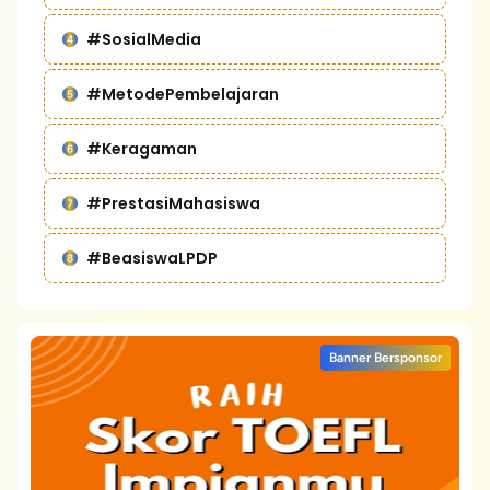
#SosialMedia
#MetodePembelajaran
#Keragaman
#PrestasiMahasiswa
#BeasiswaLPDP
Banner Bersponsor