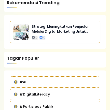
Rekomendasi Trending
Strategi Meningkatkan Penjualan
Melalui Digital Marketing Untuk
Bisnis Yang Lebih Kompetitif
0
0
Tagar Populer
#AI
#DigitalLiteracy
#PartisipasiPublik