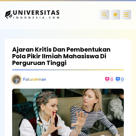
Open
Search
Ajaran Kritis Dan Pembentukan
Pola Pikir Ilmiah Mahasiswa Di
Perguruan Tinggi
Faturahman
0
0