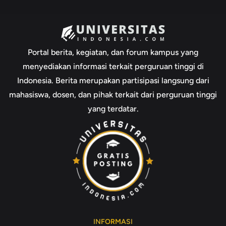
Portal berita, kegiatan, dan forum kampus yang
menyediakan informasi terkait perguruan tinggi di
Indonesia. Berita merupakan partisipasi langsung dari
mahasiswa, dosen, dan pihak terkait dari perguruan tinggi
yang terdatar.
INFORMASI