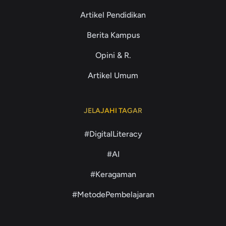
Artikel Pendidikan
Berita Kampus
Opini & R.
Artikel Umum
JELAJAHI TAGAR
#DigitalLiteracy
#AI
#Keragaman
#MetodePembelajaran