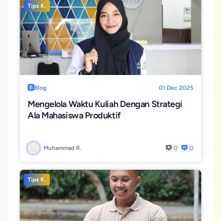
Tips K.
Blog
01 Dec 2025
Mengelola Waktu Kuliah Dengan Strategi
Ala Mahasiswa Produktif
Muhammad R.
0
0
Tips K.