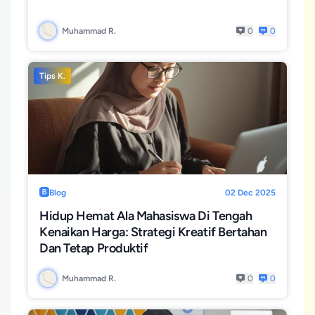
Muhammad R.
0
0
Tips K.
Blog
02 Dec 2025
Hidup Hemat Ala Mahasiswa Di Tengah
Kenaikan Harga: Strategi Kreatif Bertahan
Dan Tetap Produktif
Muhammad R.
0
0