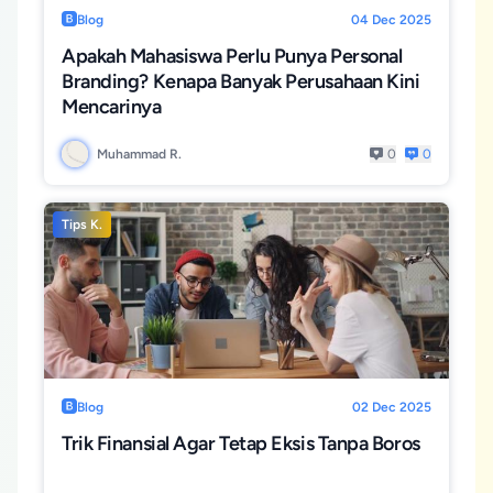
Blog
04 Dec 2025
Apakah Mahasiswa Perlu Punya Personal
Branding? Kenapa Banyak Perusahaan Kini
Mencarinya
Muhammad R.
0
0
Tips K.
Blog
02 Dec 2025
Trik Finansial Agar Tetap Eksis Tanpa Boros