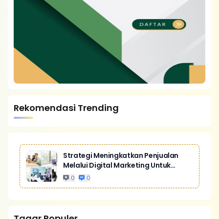
Rekomendasi Trending
Strategi Meningkatkan Penjualan
Melalui Digital Marketing Untuk
Bisnis Yang Lebih Kompetitif
0
0
Tagar Populer