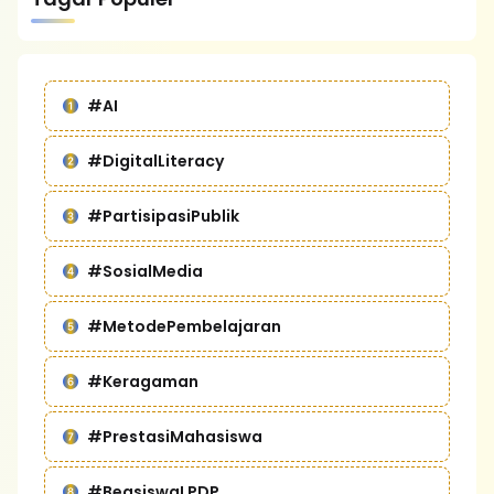
#AI
#DigitalLiteracy
#PartisipasiPublik
#SosialMedia
#MetodePembelajaran
#Keragaman
#PrestasiMahasiswa
#BeasiswaLPDP