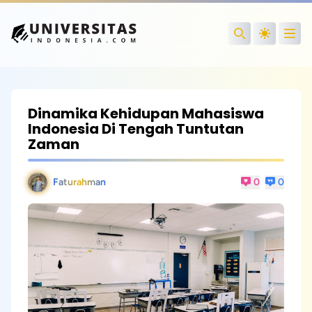
Open
Search
Dinamika Kehidupan Mahasiswa
Indonesia Di Tengah Tuntutan
Zaman
Faturahman
0
0