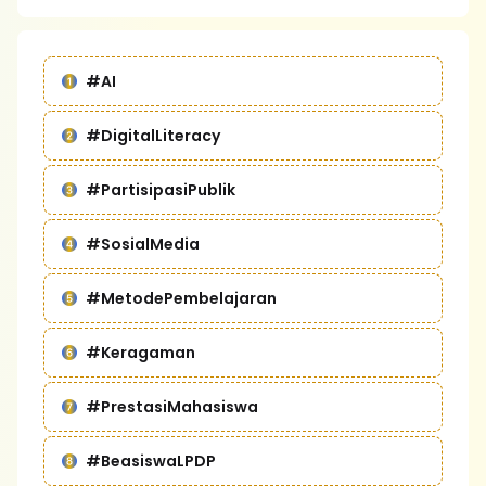
#AI
#DigitalLiteracy
#PartisipasiPublik
#SosialMedia
#MetodePembelajaran
#Keragaman
#PrestasiMahasiswa
#BeasiswaLPDP