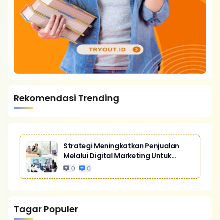
Rekomendasi Trending
Strategi Meningkatkan Penjualan
Melalui Digital Marketing Untuk
Bisnis Yang Lebih Kompetitif
0
0
Tagar Populer