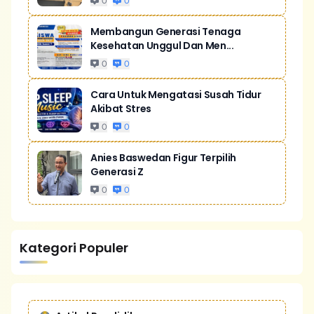
0
0
Membangun Generasi Tenaga
Kesehatan Unggul Dan Men...
0
0
Cara Untuk Mengatasi Susah Tidur
Akibat Stres
0
0
Anies Baswedan Figur Terpilih
Generasi Z
0
0
Kategori Populer