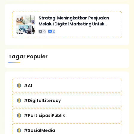
Strategi Meningkatkan Penjualan
Melalui Digital Marketing Untuk
Bisnis Yang Lebih Kompetitif
0
0
Tagar Populer
#AI
#DigitalLiteracy
#PartisipasiPublik
#SosialMedia