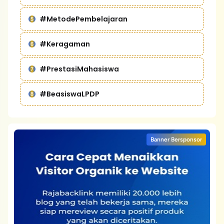
#MetodePembelajaran
#Keragaman
#PrestasiMahasiswa
#BeasiswaLPDP
Banner Bersponsor