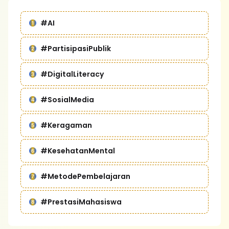
#AI
#PartisipasiPublik
#DigitalLiteracy
#SosialMedia
#Keragaman
#KesehatanMental
#MetodePembelajaran
#PrestasiMahasiswa