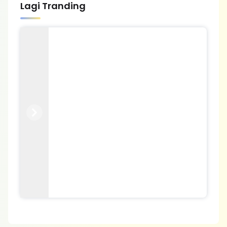
Lagi Tranding
Previous
Next