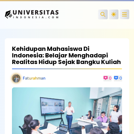
Open
Search
Kehidupan Mahasiswa Di
Indonesia: Belajar Menghadapi
Realitas Hidup Sejak Bangku Kuliah
Faturahman
0
0