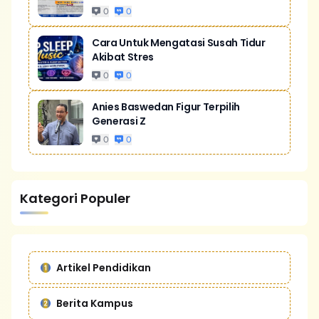
0
0
Cara Untuk Mengatasi Susah Tidur
Akibat Stres
0
0
Anies Baswedan Figur Terpilih
Generasi Z
0
0
Kategori Populer
Artikel Pendidikan
Berita Kampus