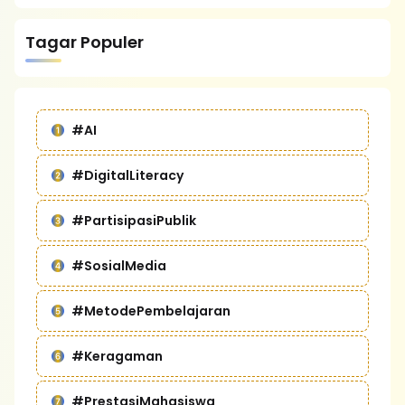
Tagar Populer
#AI
#DigitalLiteracy
#PartisipasiPublik
#SosialMedia
#MetodePembelajaran
#Keragaman
#PrestasiMahasiswa