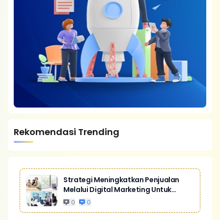
Rekomendasi Trending
Strategi Meningkatkan Penjualan
Melalui Digital Marketing Untuk
Bisnis Yang Lebih Kompetitif
0
0