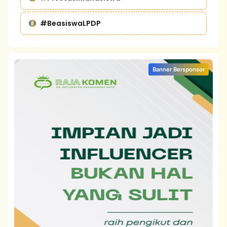
#BeasiswaLPDP
Banner Bersponsor