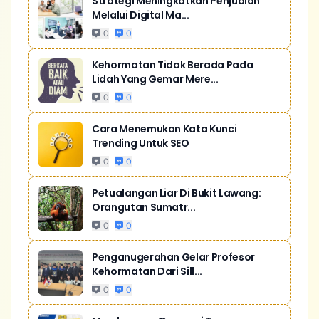
Strategi Meningkatkan Penjualan
Melalui Digital Ma...
0
0
Kehormatan Tidak Berada Pada
Lidah Yang Gemar Mere...
0
0
Cara Menemukan Kata Kunci
Trending Untuk SEO
0
0
Petualangan Liar Di Bukit Lawang:
Orangutan Sumatr...
0
0
Penganugerahan Gelar Profesor
Kehormatan Dari Sill...
0
0