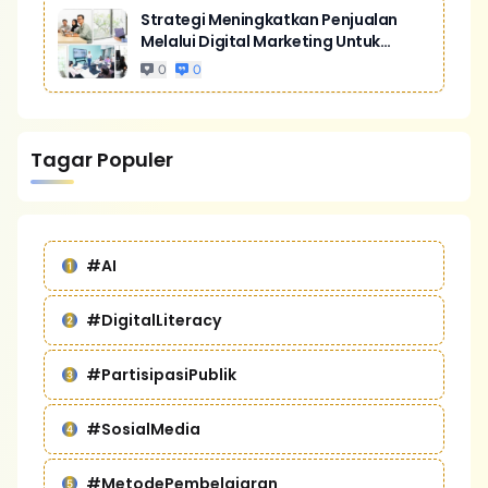
Strategi Meningkatkan Penjualan
Melalui Digital Marketing Untuk
Bisnis Yang Lebih Kompetitif
0
0
Tagar Populer
#AI
#DigitalLiteracy
#PartisipasiPublik
#SosialMedia
#MetodePembelajaran