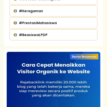
#Keragaman
#PrestasiMahasiswa
#BeasiswaLPDP
Banner Bersponsor