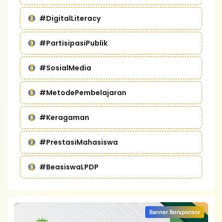
#DigitalLiteracy
#PartisipasiPublik
#SosialMedia
#MetodePembelajaran
#Keragaman
#PrestasiMahasiswa
#BeasiswaLPDP
Banner Bersponsor