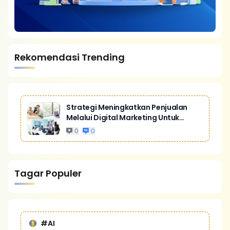
Rekomendasi Trending
Strategi Meningkatkan Penjualan
Melalui Digital Marketing Untuk
Bisnis Yang Lebih Kompetitif
0
0
Tagar Populer
#AI