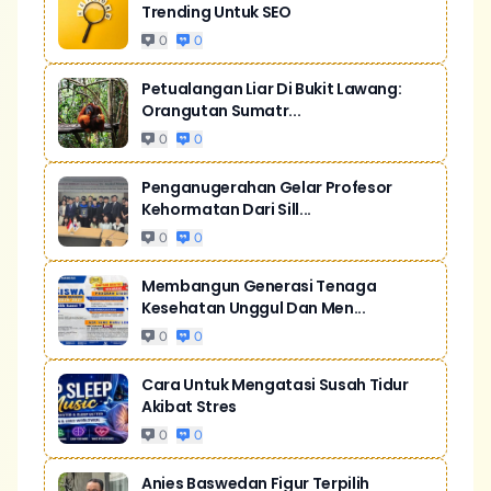
Trending Untuk SEO
0
0
Petualangan Liar Di Bukit Lawang:
Orangutan Sumatr...
0
0
Penganugerahan Gelar Profesor
Kehormatan Dari Sill...
0
0
Membangun Generasi Tenaga
Kesehatan Unggul Dan Men...
0
0
Cara Untuk Mengatasi Susah Tidur
Akibat Stres
0
0
Anies Baswedan Figur Terpilih