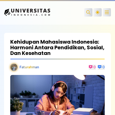
Open
Search
Kehidupan Mahasiswa Indonesia:
Harmoni Antara Pendidikan, Sosial,
Dan Kesehatan
Faturahman
0
0