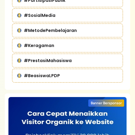
#PartisipasiPublik
#SosialMedia
#MetodePembelajaran
#Keragaman
#PrestasiMahasiswa
#BeasiswaLPDP
Banner Bersponsor