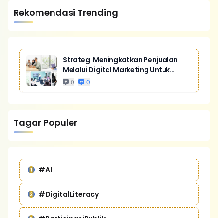
Rekomendasi Trending
Strategi Meningkatkan Penjualan
Melalui Digital Marketing Untuk
Bisnis Yang Lebih Kompetitif
0
0
Tagar Populer
#AI
#DigitalLiteracy