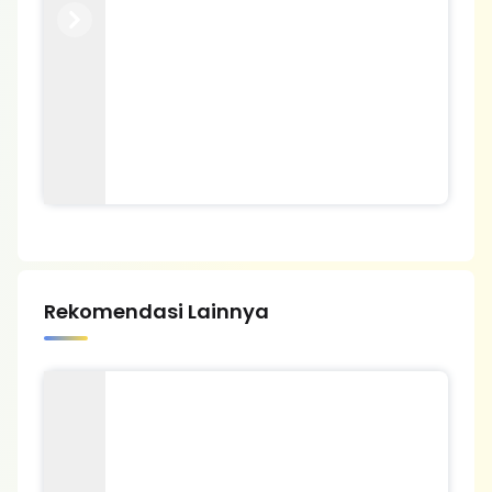
Previous
Next
Rekomendasi Lainnya