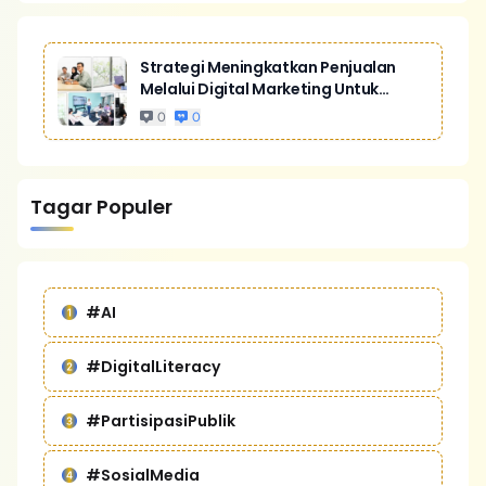
Strategi Meningkatkan Penjualan
Melalui Digital Marketing Untuk
Bisnis Yang Lebih Kompetitif
0
0
Tagar Populer
#AI
#DigitalLiteracy
#PartisipasiPublik
#SosialMedia