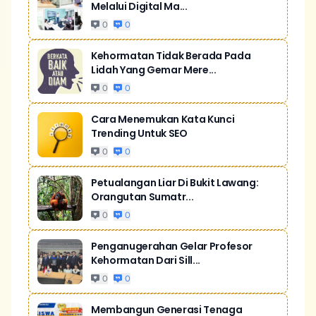
Melalui Digital Ma...
0
0
Kehormatan Tidak Berada Pada
Lidah Yang Gemar Mere...
0
0
Cara Menemukan Kata Kunci
Trending Untuk SEO
0
0
Petualangan Liar Di Bukit Lawang:
Orangutan Sumatr...
0
0
Penganugerahan Gelar Profesor
Kehormatan Dari Sill...
0
0
Membangun Generasi Tenaga