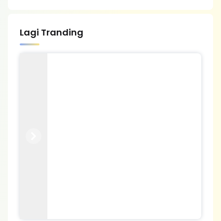
Lagi Tranding
Previous
Next