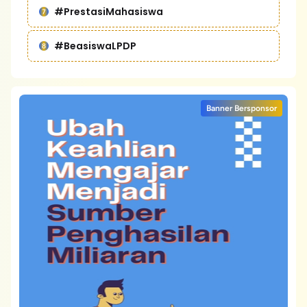
#PrestasiMahasiswa
#BeasiswaLPDP
Banner Bersponsor