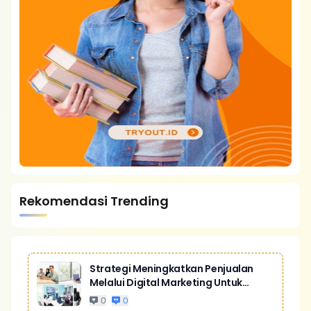
Rekomendasi Trending
Strategi Meningkatkan Penjualan
Melalui Digital Marketing Untuk
Bisnis Yang Lebih Kompetitif
0
0