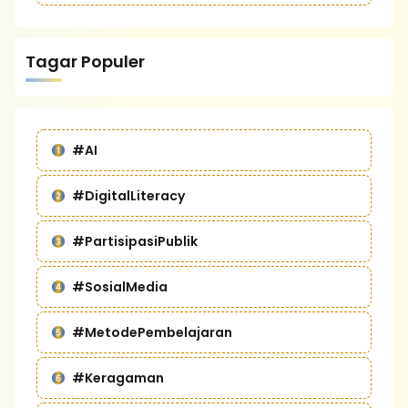
Tagar Populer
#AI
#DigitalLiteracy
#PartisipasiPublik
#SosialMedia
#MetodePembelajaran
#Keragaman