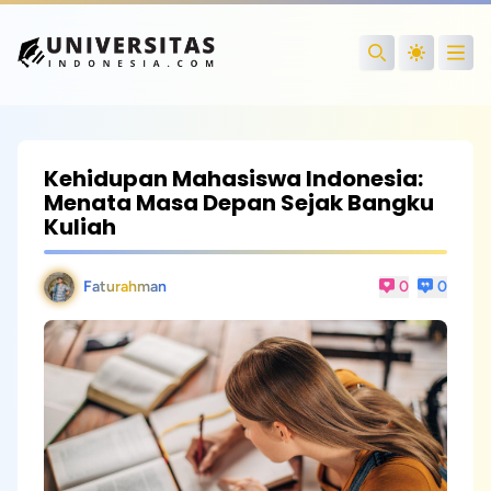
Open
Search
Kehidupan Mahasiswa Indonesia:
Menata Masa Depan Sejak Bangku
Kuliah
Faturahman
0
0