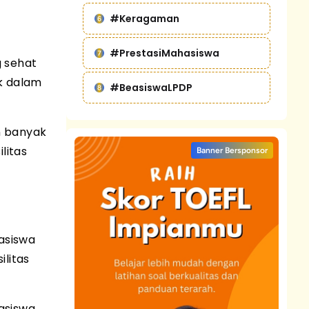
#Keragaman
#PrestasiMahasiswa
g sehat
k dalam
#BeasiswaLPDP
n banyak
litas
Banner Bersponsor
asiswa
ilitas
asiswa