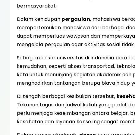
bermasyarakat.
Dalam kehidupan
pergaulan
, mahasiswa berad
mempertemukan mahasiswa dari berbagai daerah
dapat memperluas wawasan dan memperkaya pe
mengelola pergaulan agar aktivitas sosial tid
Sebagian besar universitas di Indonesia berada
kemudahan, seperti akses transportasi, teknol
kota untuk menunjang kegiatan akademik dan pen
menghadirkan tantangan berupa biaya hidup ya
Di tengah berbagai kesibukan tersebut,
keseh
Tekanan tugas dan jadwal kuliah yang padat da
perlu menjaga keseimbangan antara belajar, beri
kesehatan dan layanan konseling sangat mem
Dalam proses akademik,
dosen
berperan seba