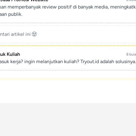
ikan memperbanyak review positif di banyak media, meningkat
an publik.
ari artikel ini
suk Kuliah
8 bul
suk kerja? ingin melanjutkan kuliah? Tryout.id adalah solusinya.