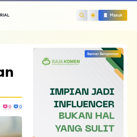
RIAL
Masuk
Search
Banner Bersponsor
an
0
0