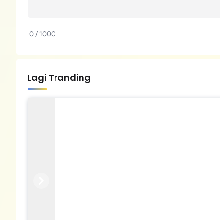
0 / 1000
Lagi Tranding
Previous
Next