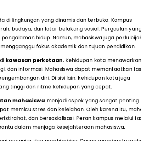
a di lingkungan yang dinamis dan terbuka. Kampus
, budaya, dan latar belakang sosial. Pergaulan yan
ngalaman hidup. Namun, mahasiswa juga perlu bija
ak mengganggu fokus akademik dan tujuan pendidikan.
 di
kawasan perkotaan
. Kehidupan kota menawarka
ogi, dan informasi. Mahasiswa dapat memanfaatkan fasi
gembangan diri. Di sisi lain, kehidupan kota juga
ng tinggi dan ritme kehidupan yang cepat.
atan mahasiswa
menjadi aspek yang sangat penting.
pat memicu stres dan kelelahan. Oleh karena itu, mah
stirahat, dan bersosialisasi. Peran kampus melalui fas
bantu dalam menjaga kesejahteraan mahasiswa.
gai pengajar dan pembimbing. Dosen membantu mah