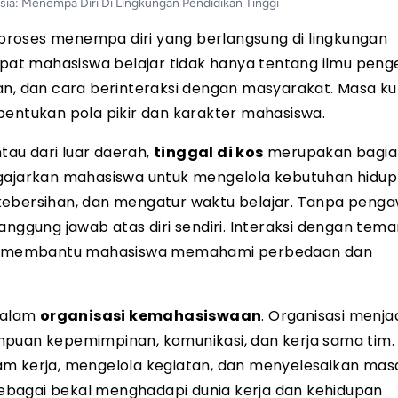
ia: Menempa Diri Di Lingkungan Pendidikan Tinggi
roses menempa diri yang berlangsung di lingkungan
empat mahasiswa belajar tidak hanya tentang ilmu peng
an, dan cara berinteraksi dengan masyarakat. Masa ku
bentukan pola pikir dan karakter mahasiswa.
au dari luar daerah,
tinggal di kos
merupakan bagia
ngajarkan mahasiswa untuk mengelola kebutuhan hidup
kebersihan, dan mengatur waktu belajar. Tanpa peng
anggung jawab atas diri sendiri. Interaksi dengan tema
juga membantu mahasiswa memahami perbedaan dan
 dalam
organisasi kemahasiswaan
. Organisasi menja
puan kepemimpinan, komunikasi, dan kerja sama tim. 
am kerja, mengelola kegiatan, dan menyelesaikan mas
ebagai bekal menghadapi dunia kerja dan kehidupan