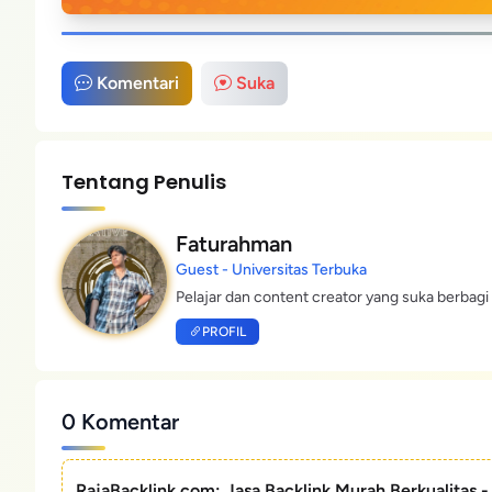
Komentari
Suka
Tentang Penulis
Faturahman
Guest - Universitas Terbuka
Pelajar dan content creator yang suka berbagi 
PROFIL
0 Komentar
RajaBacklink.com: Jasa Backlink Murah Berkualitas 