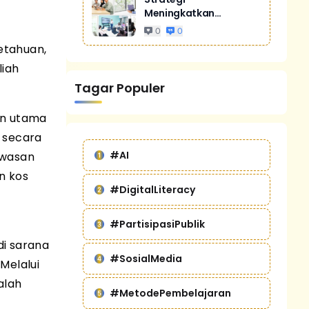
Meningkatkan
Penjualan Melalui
0
0
Digital Marketing
etahuan,
Untuk Bisnis Yang
liah
Lebih Kompetitif
Tagar Populer
n utama
 secara
#AI
awasan
n kos
#DigitalLiteracy
#PartisipasiPublik
di sarana
#SosialMedia
Melalui
alah
#MetodePembelajaran