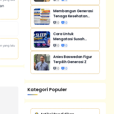
kan
Membangun Generasi
Tenaga Kesehatan
Unggul Dan Men...
0
0
Cara Untuk
Mengatasi Susah
Tidur Akibat Stres
an yang lalu
0
0
Anies Baswedan Figur
Terpilih Generasi Z
0
0
Kategori Populer