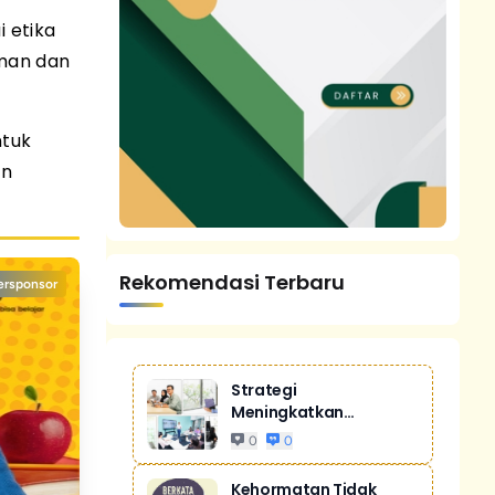
 etika
man dan
ntuk
an
Rekomendasi Terbaru
ersponsor
Strategi
Meningkatkan
Penjualan Melalui
0
0
Digital Ma...
Kehormatan Tidak