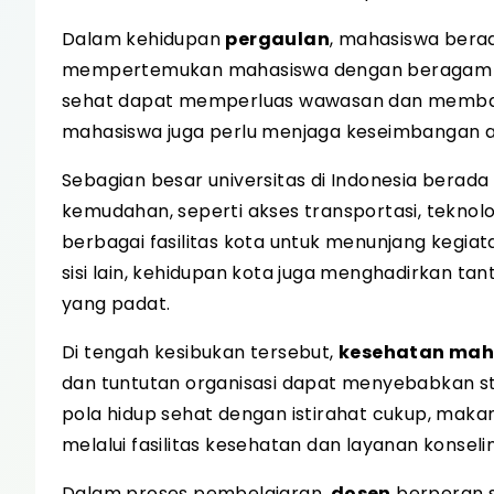
Dalam kehidupan
pergaulan
, mahasiswa berad
mempertemukan mahasiswa dengan beragam pan
sehat dapat memperluas wawasan dan memban
mahasiswa juga perlu menjaga keseimbangan ag
Sebagian besar universitas di Indonesia berada
kemudahan, seperti akses transportasi, tekno
berbagai fasilitas kota untuk menunjang kegiat
sisi lain, kehidupan kota juga menghadirkan ta
yang padat.
Di tengah kesibukan tersebut,
kesehatan mah
dan tuntutan organisasi dapat menyebabkan str
pola hidup sehat dengan istirahat cukup, mak
melalui fasilitas kesehatan dan layanan kons
Dalam proses pembelajaran,
dosen
berperan 