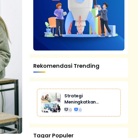
Rekomendasi Trending
Strategi
Meningkatkan
Penjualan Melalui
0
0
Digital Marketing
Untuk Bisnis Yang
Lebih Kompetitif
Tagar Populer