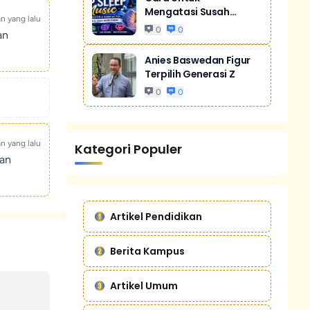
Mengatasi Susah
an yang lalu
Tidur Akibat Stres
0
0
an
Anies Baswedan Figur
Terpilih Generasi Z
0
0
an yang lalu
Kategori Populer
kan
Artikel Pendidikan
Berita Kampus
Artikel Umum