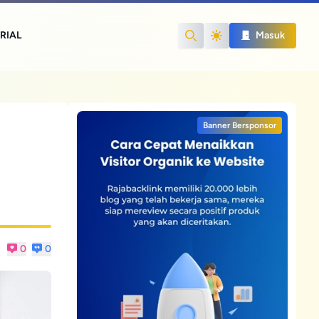
RIAL
Masuk
Search
Banner Bersponsor
0
0