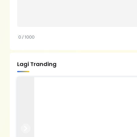
0 / 1000
Lagi Tranding
Previous
Next