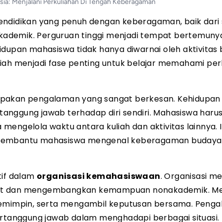
ia: Menjalani Perkuliahan Di Tengah Keberagaman
endidikan yang penuh dengan keberagaman, baik dari 
 akademik. Perguruan tinggi menjadi tempat bertemuny
dupan mahasiswa tidak hanya diwarnai oleh aktivitas b
 kuliah menjadi fase penting untuk belajar memahami p
akan pengalaman yang sangat berkesan. Kehidupan
anggung jawab terhadap diri sendiri. Mahasiswa haru
engelola waktu antara kuliah dan aktivitas lainnya. I
a membantu mahasiswa mengenal keberagaman budaya
tif dalam
organisasi kemahasiswaan
. Organisasi me
nat dan mengembangkan kemampuan nonakademik. Mel
memimpin, serta mengambil keputusan bersama. Penga
ertanggung jawab dalam menghadapi berbagai situasi.