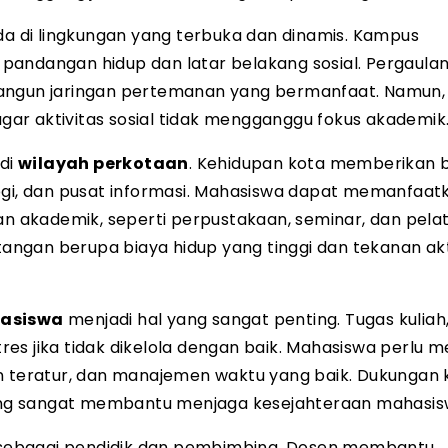
a di lingkungan yang terbuka dan dinamis. Kampus
dangan hidup dan latar belakang sosial. Pergaula
gun jaringan pertemanan yang bermanfaat. Namun,
ar aktivitas sosial tidak mengganggu fokus akademik
 di
wilayah perkotaan
. Kehidupan kota memberikan 
logi, dan pusat informasi. Mahasiswa dapat memanfaat
an akademik, seperti perpustakaan, seminar, dan pelat
ntangan berupa biaya hidup yang tinggi dan tekanan akt
asiswa
menjadi hal yang sangat penting. Tugas kuliah, 
es jika tidak dikelola dengan baik. Mahasiswa perlu 
an teratur, dan manajemen waktu yang baik. Dukungan
eling sangat membantu menjaga kesejahteraan mahasis
sebagai pendidik dan pembimbing. Dosen membantu