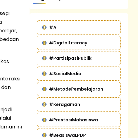
segi
a
#AI
elajar,
erbedaan
#DigitalLiteracy
#PartisipasiPublik
 kos
s
#SosialMedia
nteraksi
 dan
#MetodePembelajaran
#Keragaman
njadi
alui
#PrestasiMahasiswa
laman ini
#BeasiswaLPDP