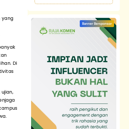
n yang
Banner Bersponsor
.
banyak
kan
ihan. Di
ivitas
ujian,
menjaga
 kampus
wa.