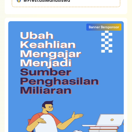
#PrestasiMahasiswa
Banner Bersponsor