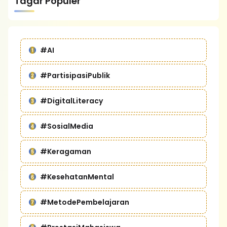
Tagar Populer
#AI
#PartisipasiPublik
#DigitalLiteracy
#SosialMedia
#Keragaman
#KesehatanMental
#MetodePembelajaran