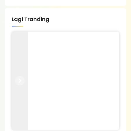
Lagi Tranding
Previous
Next