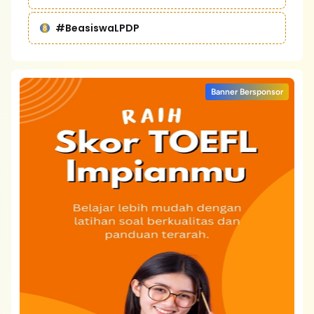
#BeasiswaLPDP
Banner Bersponsor