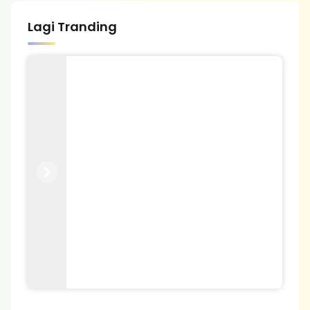
Lagi Tranding
Previous
Next