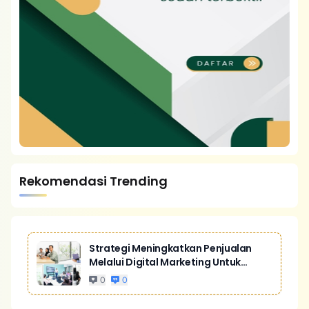
Rekomendasi Trending
Strategi Meningkatkan Penjualan
Melalui Digital Marketing Untuk
Bisnis Yang Lebih Kompetitif
0
0