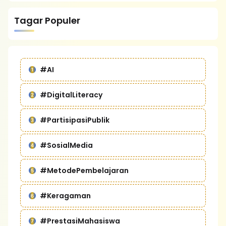
Tagar Populer
#AI
#DigitalLiteracy
#PartisipasiPublik
#SosialMedia
#MetodePembelajaran
#Keragaman
#PrestasiMahasiswa