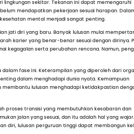
i lingkungan sekitar. Tekanan ini dapat memengaruhi
a belum mendapatkan pekerjaan sesuai harapan. Dalam
kesehatan mental menjadi sangat penting.
ian jati diri yang baru. Banyak lulusan mulai mempert
n arah karier yang benar-benar sesuai dengan dirinya. P
iwarnai kegagalan serta perubahan rencana. Namun, pe
alam fase ini. Keterampilan yang diperoleh dari organ
 penting dalam menghadapi dunia nyata. Kemampuan
aru membantu lulusan menghadapi ketidakpastian denga
lah proses transisi yang membutuhkan kesabaran dan
ukan jalan yang sesuai, dan itu adalah hal yang waja
an diri, lulusan perguruan tinggi dapat membangun k