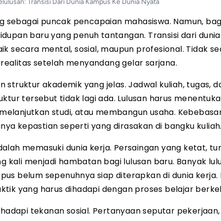
ulusan: Transisi Dari Dunia Kampus Ke Dunia Nyata
dang sebagai puncak pencapaian mahasiswa. Namun, ba
ehidupan baru yang penuh tantangan. Transisi dari dun
k secara mental, sosial, maupun profesional. Tidak sed
ealitas setelah menyandang gelar sarjana.
struktur akademik yang jelas. Jadwal kuliah, tugas, da
truktur tersebut tidak lagi ada. Lulusan harus menentuk
, melanjutkan studi, atau membangun usaha. Kebebasan
anya kepastian seperti yang dirasakan di bangku kuliah
alah memasuki dunia kerja. Persaingan yang ketat, tu
ng kali menjadi hambatan bagi lulusan baru. Banyak lul
s belum sepenuhnya siap diterapkan di dunia kerja. H
tik yang harus dihadapi dengan proses belajar berkel
ghadapi tekanan sosial. Pertanyaan seputar pekerjaan,