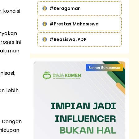
#Keragaman
 kondisi
#PrestasiMahasiswa
anyakan
#BeasiswaLPDP
roses ini
ngalaman
Banner Bersponsor
isasi,
n lebih
r. Dengan
ehidupan