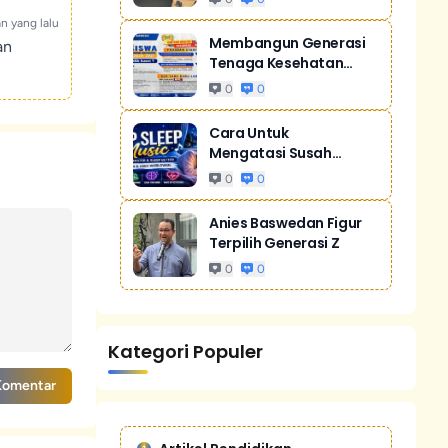
an yang lalu
Membangun Generasi
an
Tenaga Kesehatan
Unggul Dan Men...
0
0
Cara Untuk
Mengatasi Susah
Tidur Akibat Stres
0
0
Anies Baswedan Figur
Terpilih Generasi Z
0
0
Kategori Populer
Komentar