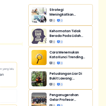
Strategi
Meningkatkan
Penjualan Melalui
0
0
Digital Ma...
Kehormatan Tidak
Berada Pada Lidah
Yang Gemar Mere...
0
0
Cara Menemukan
Kata Kunci Trending
Untuk SEO
0
0
an yang lalu
Petualangan Liar Di
kan
Bukit Lawang:
Orangutan Sumatr...
0
0
Penganugerahan
Gelar Profesor
Kehormatan Dari Sill...
0
0