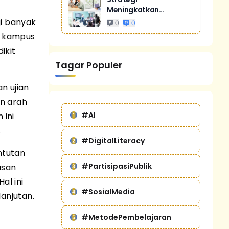
Meningkatkan
Penjualan Melalui
gi banyak
0
0
Digital Marketing
ia kampus
Untuk Bisnis Yang
ikit
Lebih Kompetitif
Tagar Populer
n ujian
an arah
#AI
 ini
.
#DigitalLiteracy
ntutan
#PartisipasiPublik
usan
al ini
#SosialMedia
anjutan.
#MetodePembelajaran