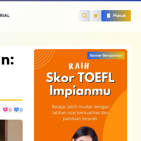
RIAL
Masuk
Search
n:
Banner Bersponsor
0
0