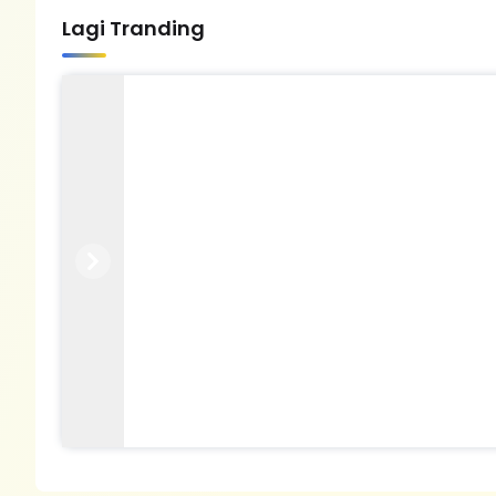
Lagi Tranding
Previous
Next