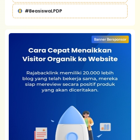
#BeasiswaLPDP
Banner Bersponsor