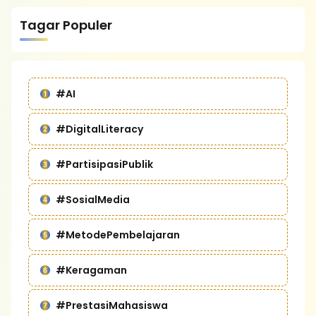
Tagar Populer
#AI
#DigitalLiteracy
#PartisipasiPublik
#SosialMedia
#MetodePembelajaran
#Keragaman
#PrestasiMahasiswa