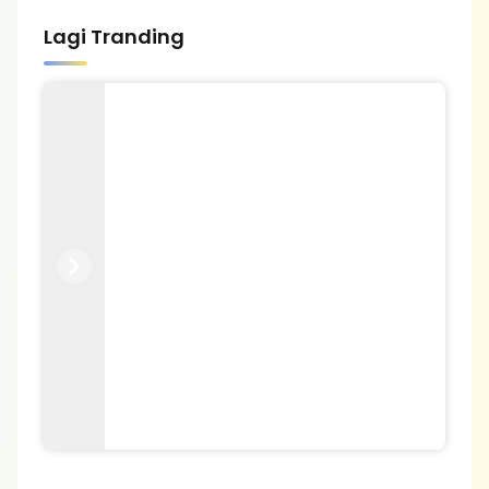
Lagi Tranding
Previous
Next