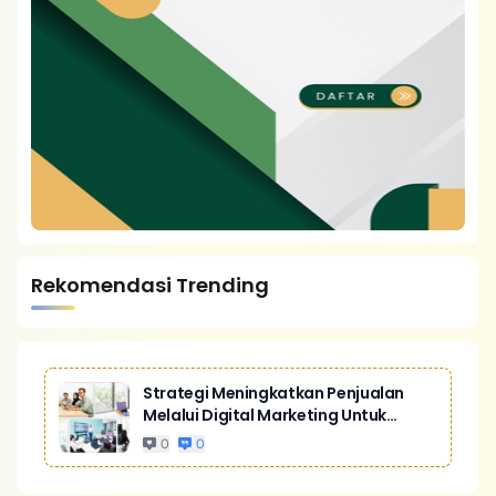
Rekomendasi Trending
Strategi Meningkatkan Penjualan
Melalui Digital Marketing Untuk
Bisnis Yang Lebih Kompetitif
0
0