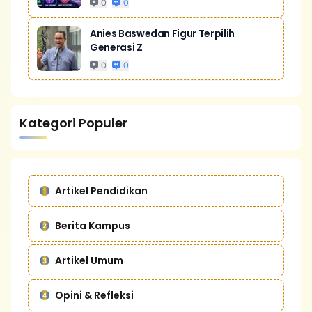
0
0
Anies Baswedan Figur Terpilih
Generasi Z
0
0
Kategori Populer
Artikel Pendidikan
Berita Kampus
Artikel Umum
Opini & Refleksi