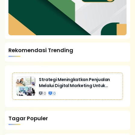
Rekomendasi Trending
Strategi Meningkatkan Penjualan
Melalui Digital Marketing Untuk
Bisnis Yang Lebih Kompetitif
0
0
Tagar Populer