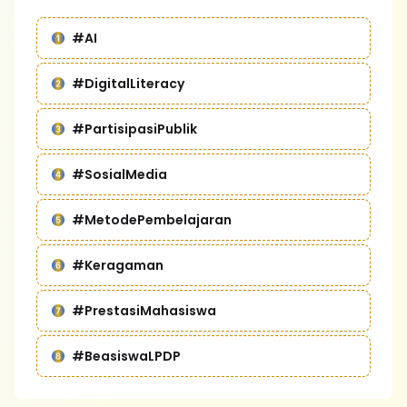
#AI
#DigitalLiteracy
#PartisipasiPublik
#SosialMedia
#MetodePembelajaran
#Keragaman
#PrestasiMahasiswa
#BeasiswaLPDP