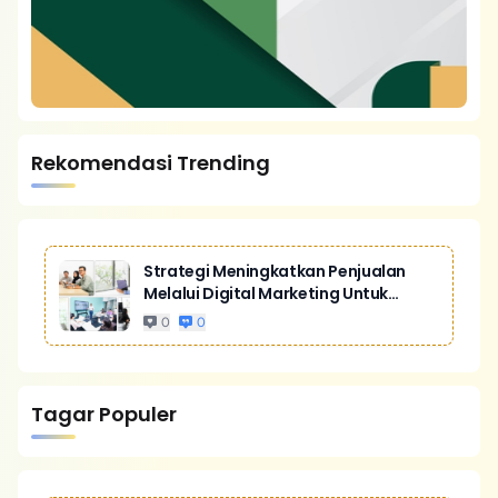
Rekomendasi Trending
Strategi Meningkatkan Penjualan
Melalui Digital Marketing Untuk
Bisnis Yang Lebih Kompetitif
0
0
Tagar Populer