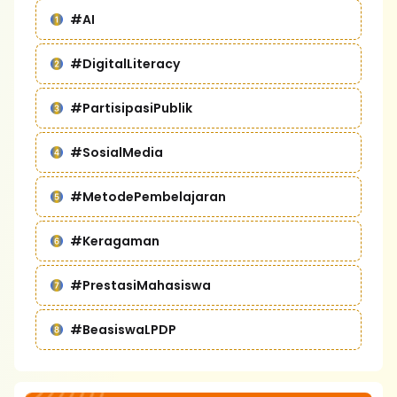
#AI
#DigitalLiteracy
#PartisipasiPublik
#SosialMedia
#MetodePembelajaran
#Keragaman
#PrestasiMahasiswa
#BeasiswaLPDP