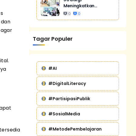
Meningkatkan
Penjualan Melalui
es
0
0
Digital Marketing
 dan
Untuk Bisnis Yang
 agar
Lebih Kompetitif
Tagar Populer
tal.
#AI
nya
#DigitalLiteracy
#PartisipasiPublik
dapat
#SosialMedia
#MetodePembelajaran
tersedia