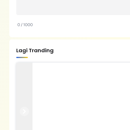
0 / 1000
Lagi Tranding
Previous
Next