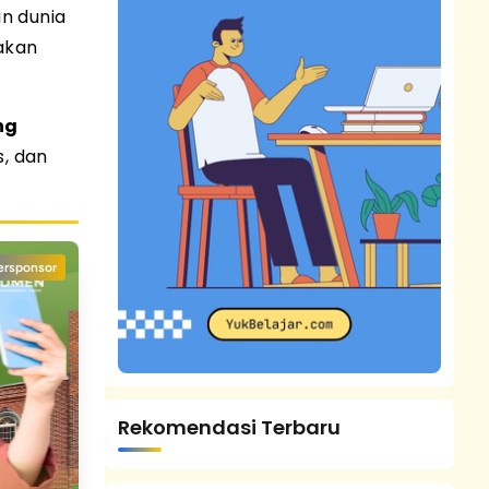
an dunia
akan
ng
s, dan
ersponsor
Rekomendasi Terbaru