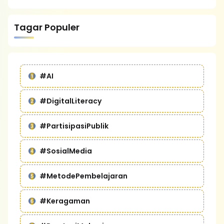
Tagar Populer
#AI
#DigitalLiteracy
#PartisipasiPublik
#SosialMedia
#MetodePembelajaran
#Keragaman