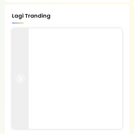
Lagi Tranding
Previous
Next