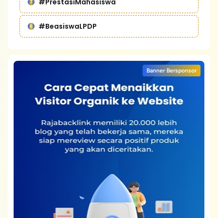
#PrestasiMahasiswa
#BeasiswaLPDP
Banner Bersponsor