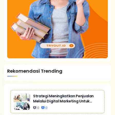
Rekomendasi Trending
Strategi Meningkatkan Penjualan
Melalui Digital Marketing Untuk
Bisnis Yang Lebih Kompetitif
0
0