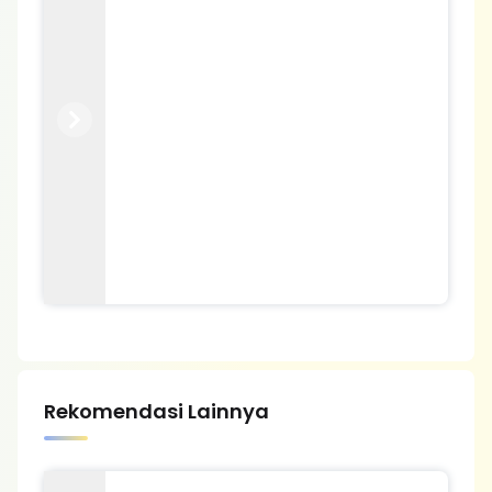
Previous
Next
Rekomendasi Lainnya