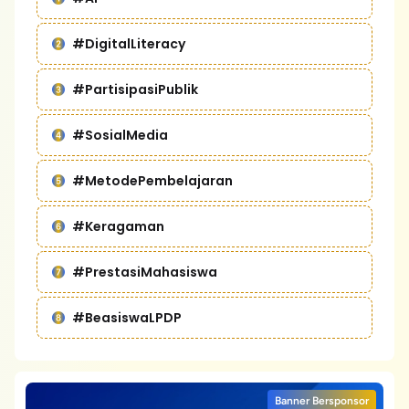
#DigitalLiteracy
#PartisipasiPublik
#SosialMedia
#MetodePembelajaran
#Keragaman
#PrestasiMahasiswa
#BeasiswaLPDP
Banner Bersponsor