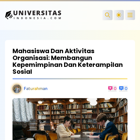
Open
Search
Mahasiswa Dan Aktivitas
Organisasi: Membangun
Kepemimpinan Dan Keterampilan
Sosial
Faturahman
0
0