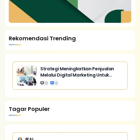
Rekomendasi Trending
Strategi Meningkatkan Penjualan
Melalui Digital Marketing Untuk
Bisnis Yang Lebih Kompetitif
0
0
Tagar Populer
#AI