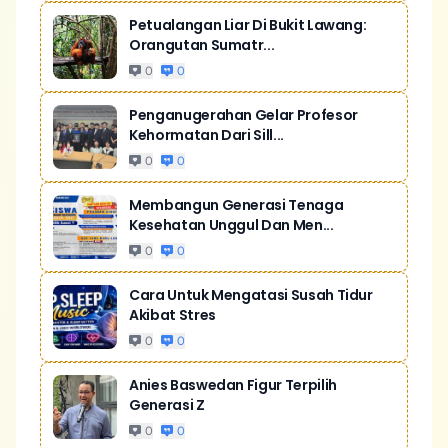
Petualangan Liar Di Bukit Lawang:
Orangutan Sumatr...
0
0
Penganugerahan Gelar Profesor
Kehormatan Dari Sill...
0
0
Membangun Generasi Tenaga
Kesehatan Unggul Dan Men...
0
0
Cara Untuk Mengatasi Susah Tidur
Akibat Stres
0
0
Anies Baswedan Figur Terpilih
Generasi Z
0
0