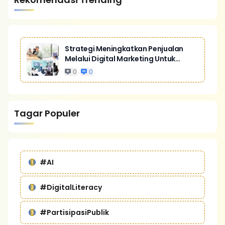
Strategi Meningkatkan Penjualan
Melalui Digital Marketing Untuk
Bisnis Yang Lebih Kompetitif
0
0
Tagar Populer
#AI
#DigitalLiteracy
#PartisipasiPublik