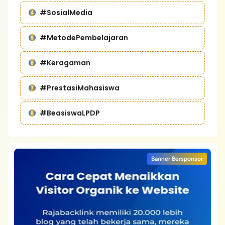
#SosialMedia
#MetodePembelajaran
#Keragaman
#PrestasiMahasiswa
#BeasiswaLPDP
Banner Bersponsor