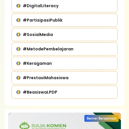
#DigitalLiteracy
#PartisipasiPublik
#SosialMedia
#MetodePembelajaran
#Keragaman
#PrestasiMahasiswa
#BeasiswaLPDP
Banner Bersponsor