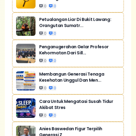
0
0
Petualangan Liar Di Bukit Lawang:
Orangutan Sumatr...
0
0
Penganugerahan Gelar Profesor
Kehormatan Dari Sill...
0
0
Membangun Generasi Tenaga
Kesehatan Unggul Dan Men...
0
0
Cara Untuk Mengatasi Susah Tidur
Akibat Stres
0
0
Anies Baswedan Figur Terpilih
Generasi Z