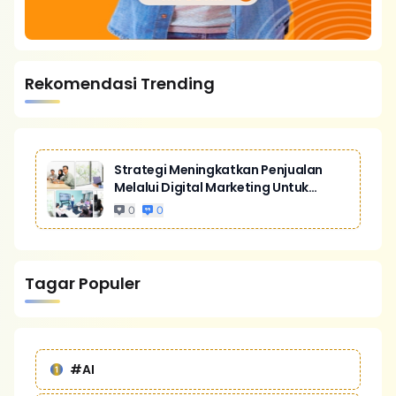
Rekomendasi Trending
Strategi Meningkatkan Penjualan
Melalui Digital Marketing Untuk
Bisnis Yang Lebih Kompetitif
0
0
Tagar Populer
#AI