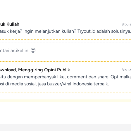
suk Kuliah
8 bul
suk kerja? ingin melanjutkan kuliah? Tryout.id adalah solusinya.
ari artikel ini
ownload, Menggiring Opini Publik
8 bul
aitu dengan memperbanyak like, comment dan share. Optimalk
di media sosial, jasa buzzer/viral Indonesia terbaik.