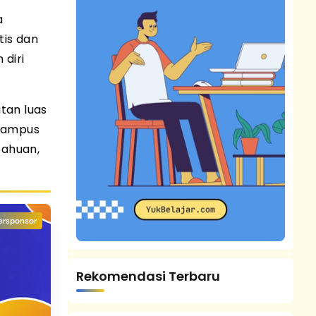
a
is dan
diri
tan luas
 kampus
tahuan,
ersponsor
Rekomendasi Terbaru