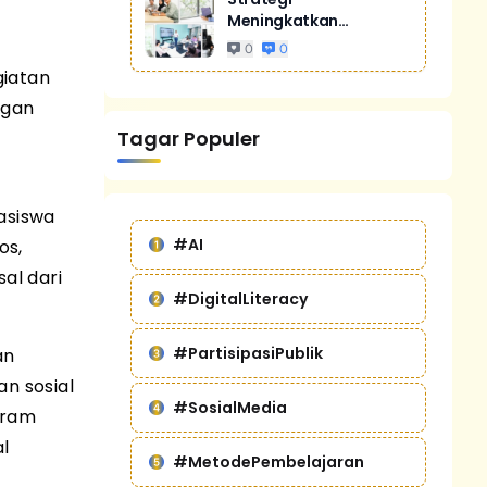
Meningkatkan
Penjualan Melalui
0
0
Digital Marketing
giatan
Untuk Bisnis Yang
ngan
Lebih Kompetitif
Tagar Populer
asiswa
#AI
os,
al dari
#DigitalLiteracy
#PartisipasiPublik
an
n sosial
#SosialMedia
gram
al
#MetodePembelajaran