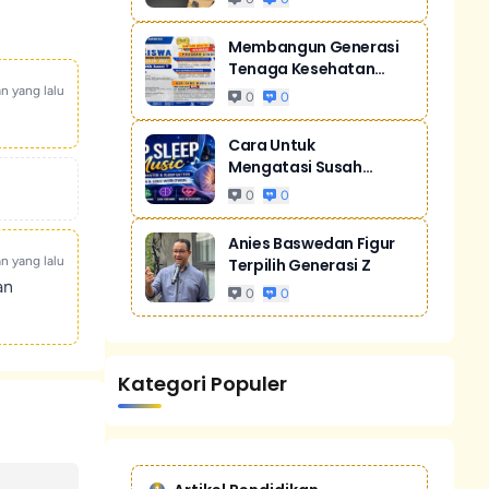
Membangun Generasi
Tenaga Kesehatan
Unggul Dan Men...
an yang lalu
0
0
Cara Untuk
Mengatasi Susah
Tidur Akibat Stres
0
0
Anies Baswedan Figur
an yang lalu
Terpilih Generasi Z
an
0
0
Kategori Populer