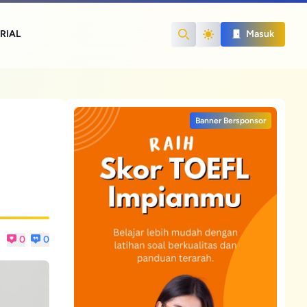
RIAL
Masuk
Search
Banner Bersponsor
0
0