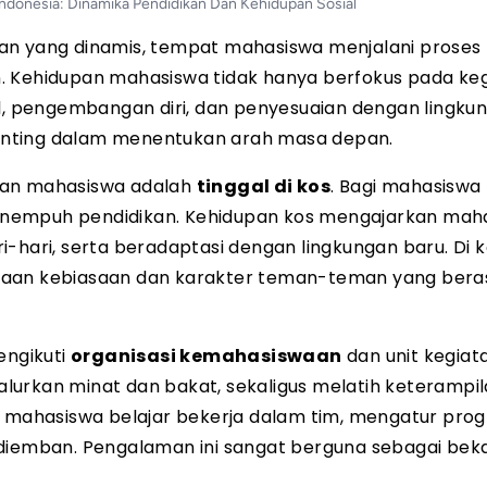
donesia: Dinamika Pendidikan Dan Kehidupan Sosial
an yang dinamis, tempat mahasiswa menjalani proses
. Kehidupan mahasiswa tidak hanya berfokus pada ke
al, pengembangan diri, dan penyesuaian dengan lingku
 penting dalam menentukan arah masa depan.
pan mahasiswa adalah
tinggal di kos
. Bagi mahasiswa
enempuh pendidikan. Kehidupan kos mengajarkan mah
-hari, serta beradaptasi dengan lingkungan baru. Di k
daan kebiasaan dan karakter teman-teman yang beras
engikuti
organisasi kemahasiswaan
dan unit kegiat
urkan minat dan bakat, sekaligus melatih keterampila
i, mahasiswa belajar bekerja dalam tim, mengatur pro
 diemban. Pengalaman ini sangat berguna sebagai bek