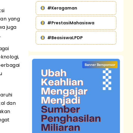
#Keragaman
si
lan yang
#PrestasiMahasiswa
wa juga
.
#BeasiswaLPDP
agai
knologi,
berbagai
Banner Bersponsor
u
aruhi
al dan
makan
ngat