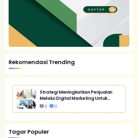
Rekomendasi Trending
Strategi Meningkatkan Penjualan
Melalui Digital Marketing Untuk
Bisnis Yang Lebih Kompetitif
0
0
Tagar Populer