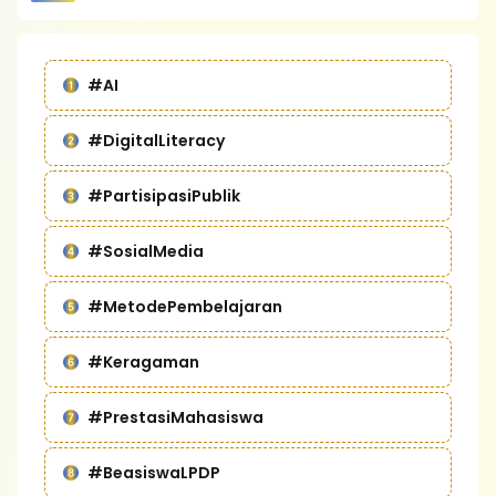
#AI
#DigitalLiteracy
#PartisipasiPublik
#SosialMedia
#MetodePembelajaran
#Keragaman
#PrestasiMahasiswa
#BeasiswaLPDP