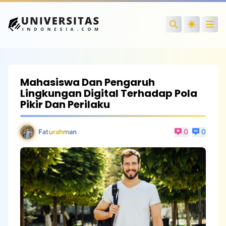
Open
Search
Mahasiswa Dan Pengaruh
Lingkungan Digital Terhadap Pola
Pikir Dan Perilaku
Faturahman
0
0