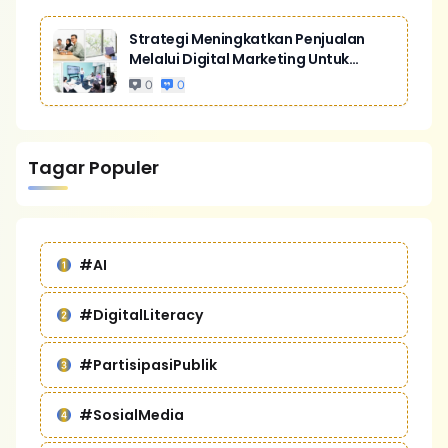
Strategi Meningkatkan Penjualan
Melalui Digital Marketing Untuk
Bisnis Yang Lebih Kompetitif
0
0
Tagar Populer
#AI
#DigitalLiteracy
#PartisipasiPublik
#SosialMedia