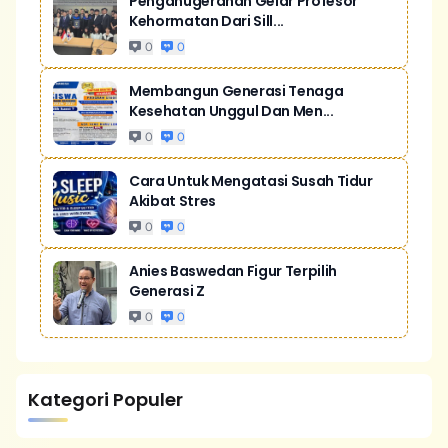
Penganugerahan Gelar Profesor
Kehormatan Dari Sill...
0
0
Membangun Generasi Tenaga
Kesehatan Unggul Dan Men...
0
0
Cara Untuk Mengatasi Susah Tidur
Akibat Stres
0
0
Anies Baswedan Figur Terpilih
Generasi Z
0
0
Kategori Populer