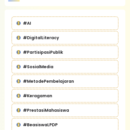
#AI
#DigitalLiteracy
#PartisipasiPublik
#SosialMedia
#MetodePembelajaran
#Keragaman
#PrestasiMahasiswa
#BeasiswaLPDP