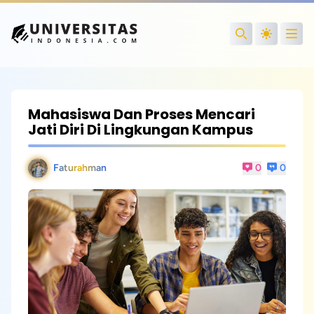
Open
Search
Mahasiswa Dan Proses Mencari
Jati Diri Di Lingkungan Kampus
Faturahman
0
0