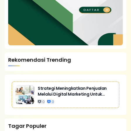
Rekomendasi Trending
Strategi Meningkatkan Penjualan
Melalui Digital Marketing Untuk
Bisnis Yang Lebih Kompetitif
0
0
Tagar Populer