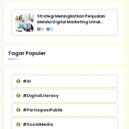
Strategi Meningkatkan Penjualan
Melalui Digital Marketing Untuk
Bisnis Yang Lebih Kompetitif
0
0
Tagar Populer
#AI
#DigitalLiteracy
#PartisipasiPublik
#SosialMedia