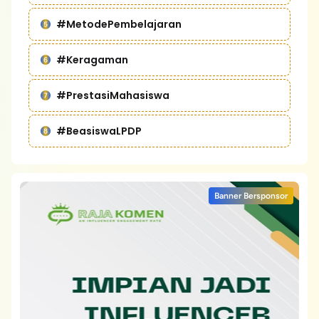
#MetodePembelajaran
#Keragaman
#PrestasiMahasiswa
#BeasiswaLPDP
Banner Bersponsor