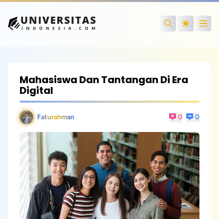
Open
Search
Mahasiswa Dan Tantangan Di Era
Digital
Faturahman
0
0