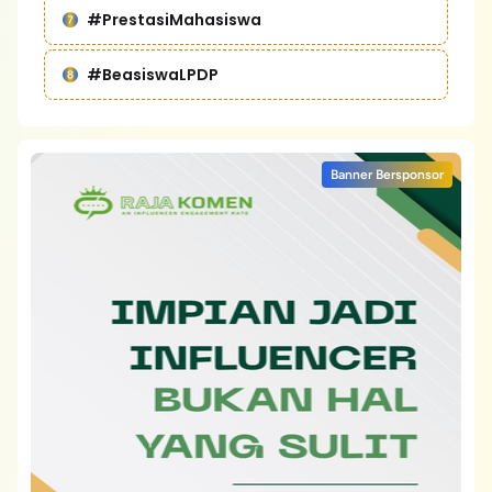
#PrestasiMahasiswa
#BeasiswaLPDP
Banner Bersponsor