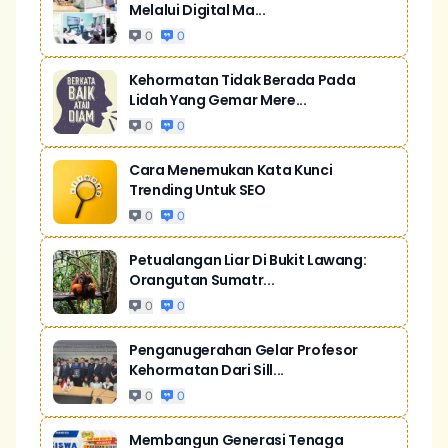
Melalui Digital Ma...
0
0
Kehormatan Tidak Berada Pada
Lidah Yang Gemar Mere...
0
0
Cara Menemukan Kata Kunci
Trending Untuk SEO
0
0
Petualangan Liar Di Bukit Lawang:
Orangutan Sumatr...
0
0
Penganugerahan Gelar Profesor
Kehormatan Dari Sill...
0
0
Membangun Generasi Tenaga