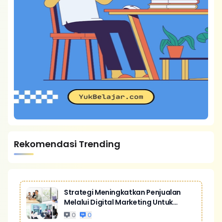
Rekomendasi Trending
Strategi Meningkatkan Penjualan
Melalui Digital Marketing Untuk
Bisnis Yang Lebih Kompetitif
0
0