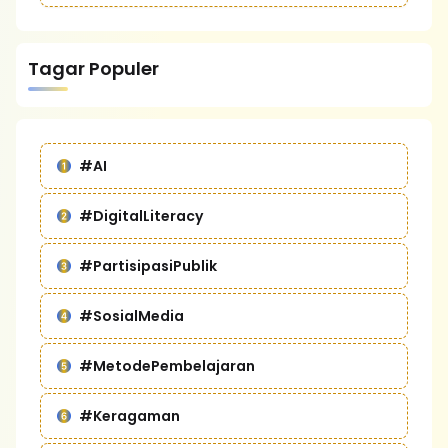
Tagar Populer
#AI
#DigitalLiteracy
#PartisipasiPublik
#SosialMedia
#MetodePembelajaran
#Keragaman