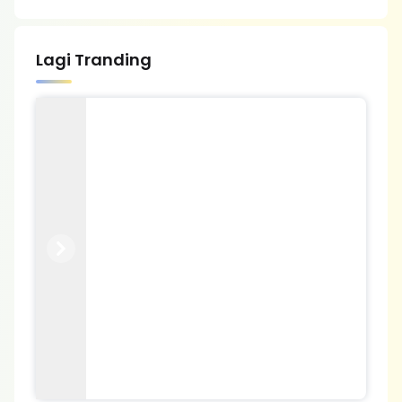
Lagi Tranding
Previous
Next