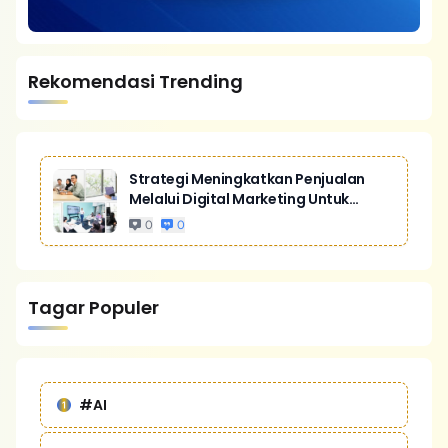
Rekomendasi Trending
Strategi Meningkatkan Penjualan
Melalui Digital Marketing Untuk
Bisnis Yang Lebih Kompetitif
0
0
Tagar Populer
#AI