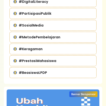
#DigitalLiteracy
#PartisipasiPublik
#SosialMedia
#MetodePembelajaran
#Keragaman
#PrestasiMahasiswa
#BeasiswaLPDP
Banner Bersponsor