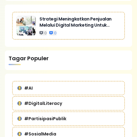
Strategi Meningkatkan Penjualan
Melalui Digital Marketing Untuk
Bisnis Yang Lebih Kompetitif
0
0
Tagar Populer
#AI
#DigitalLiteracy
#PartisipasiPublik
#SosialMedia