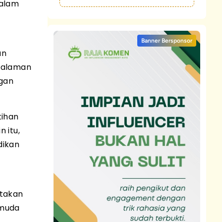
dalam
Banner Bersponsor
an
galaman
gan
tihan
 itu,
dikan
ptakan
 muda