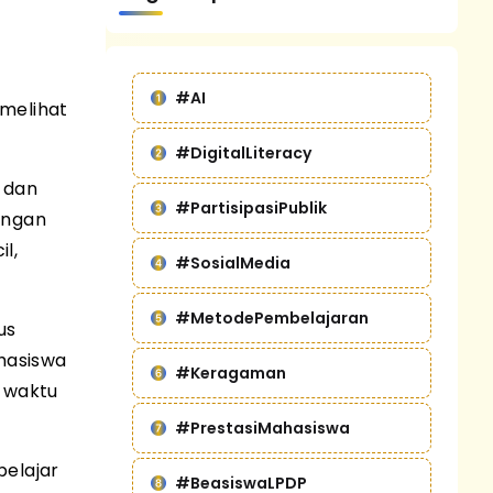
#AI
melihat
#DigitalLiteracy
p dan
#PartisipasiPublik
engan
l,
#SosialMedia
#MetodePembelajaran
us
hasiswa
#Keragaman
n waktu
#PrestasiMahasiswa
belajar
#BeasiswaLPDP