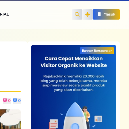
RIAL
Masuk
Search
Banner Bersponsor
0
0