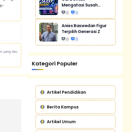
Mengatasi Susah
s-
Tidur Akibat Stres
0
0
Anies Baswedan Figur
Terpilih Generasi Z
0
0
an yang lalu
Kategori Populer
Artikel Pendidikan
Berita Kampus
Artikel Umum