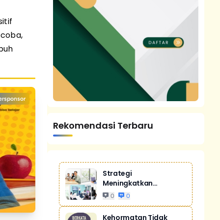
tif
ncoba,
buh
ersponsor
Rekomendasi Terbaru
Strategi
Meningkatkan
Penjualan Melalui
0
0
Digital Ma...
Kehormatan Tidak