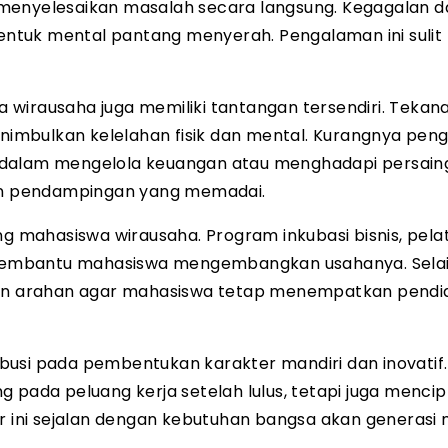
 menyelesaikan masalah secara langsung. Kegagalan 
ntuk mental pantang menyerah. Pengalaman ini sulit
wirausaha juga memiliki tantangan tersendiri. Tekan
imbulkan kelelahan fisik dan mental. Kurangnya pen
n dalam mengelola keuangan atau menghadapi persain
dan pendampingan yang memadai.
mahasiswa wirausaha. Program inkubasi bisnis, pela
embantu mahasiswa mengembangkan usahanya. Selain
n arahan agar mahasiswa tetap menempatkan pendi
busi pada pembentukan karakter mandiri dan inovatif.
g pada peluang kerja setelah lulus, tetapi juga menci
pikir ini sejalan dengan kebutuhan bangsa akan generasi