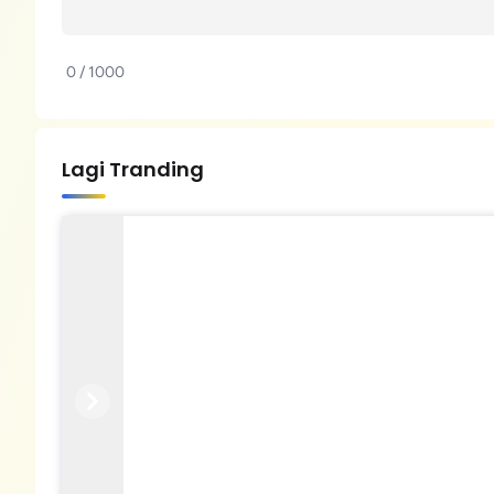
0 / 1000
Lagi Tranding
Previous
Next