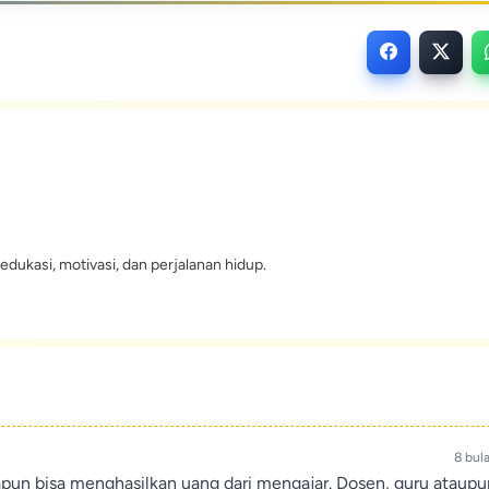
edukasi, motivasi, dan perjalanan hidup.
8 bul
apun bisa menghasilkan uang dari mengajar. Dosen, guru ataup