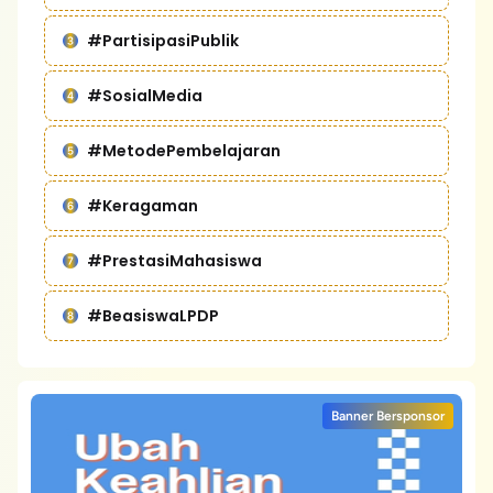
#PartisipasiPublik
#SosialMedia
#MetodePembelajaran
#Keragaman
#PrestasiMahasiswa
#BeasiswaLPDP
Banner Bersponsor