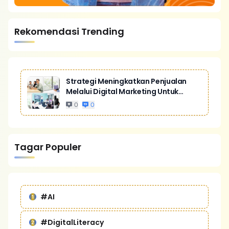
Rekomendasi Trending
Strategi Meningkatkan Penjualan
Melalui Digital Marketing Untuk
Bisnis Yang Lebih Kompetitif
0
0
Tagar Populer
#AI
#DigitalLiteracy