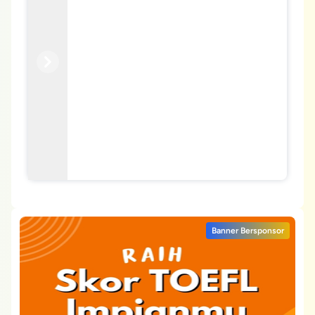
Previous
Next
Banner Bersponsor