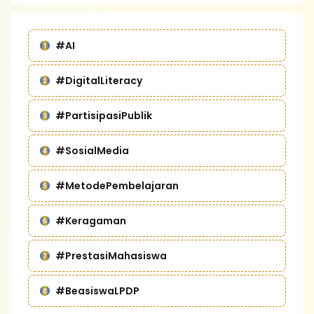
#AI
#DigitalLiteracy
#PartisipasiPublik
#SosialMedia
#MetodePembelajaran
#Keragaman
#PrestasiMahasiswa
#BeasiswaLPDP