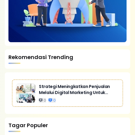
Rekomendasi Trending
Strategi Meningkatkan Penjualan
Melalui Digital Marketing Untuk
Bisnis Yang Lebih Kompetitif
0
0
Tagar Populer