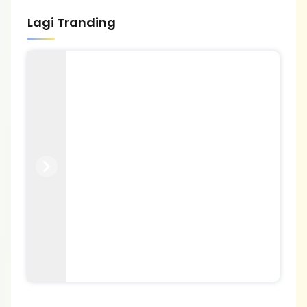
Lagi Tranding
Previous
Next