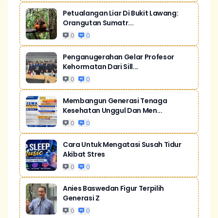
Petualangan Liar Di Bukit Lawang:
Orangutan Sumatr...
0
0
Penganugerahan Gelar Profesor
Kehormatan Dari Sill...
0
0
Membangun Generasi Tenaga
Kesehatan Unggul Dan Men...
0
0
Cara Untuk Mengatasi Susah Tidur
Akibat Stres
0
0
Anies Baswedan Figur Terpilih
Generasi Z
0
0