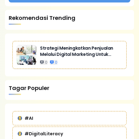
Rekomendasi Trending
Strategi Meningkatkan Penjualan
Melalui Digital Marketing Untuk
Bisnis Yang Lebih Kompetitif
0
0
Tagar Populer
#AI
#DigitalLiteracy