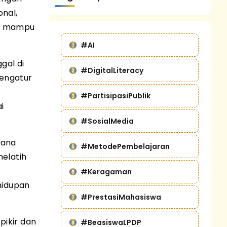
onal,
uk mampu
#AI
gal di
#DigitalLiteracy
mengatur
#PartisipasiPublik
i
#SosialMedia
rana
#MetodePembelajaran
elatih
#Keragaman
hidupan
#PrestasiMahasiswa
ikir dan
#BeasiswaLPDP