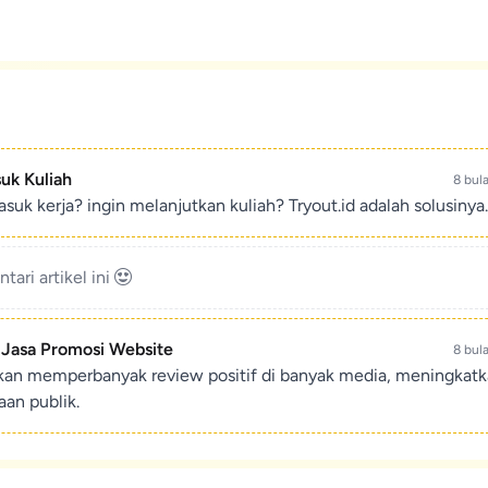
suk Kuliah
8 bul
suk kerja? ingin melanjutkan kuliah? Tryout.id adalah solusinya.
ari artikel ini
- Jasa Promosi Website
8 bul
ikan memperbanyak review positif di banyak media, meningkat
an publik.