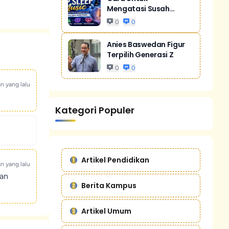
Mengatasi Susah
Tidur Akibat Stres
0
0
Anies Baswedan Figur
Terpilih Generasi Z
0
0
an yang lalu
Kategori Populer
Artikel Pendidikan
an yang lalu
kan
Berita Kampus
Artikel Umum