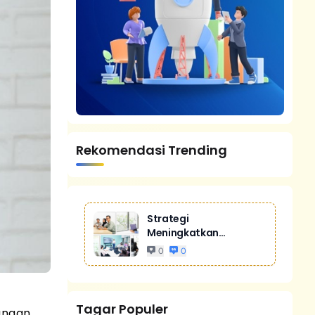
Rekomendasi Trending
Strategi
Meningkatkan
Penjualan Melalui
0
0
Digital Marketing
Untuk Bisnis Yang
Lebih Kompetitif
Tagar Populer
angan