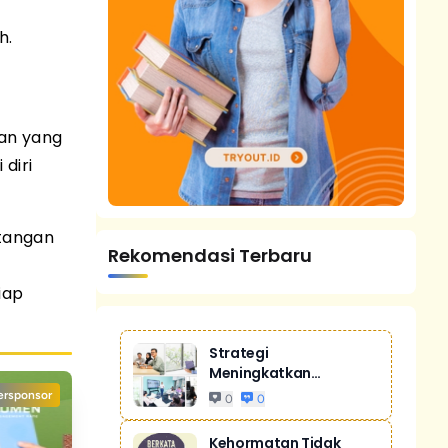
h.
an yang
diri
tangan
Rekomendasi Terbaru
iap
Strategi
Meningkatkan
Penjualan Melalui
ersponsor
0
0
Digital Ma...
Kehormatan Tidak