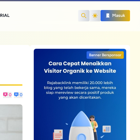
RIAL
Masuk
Search
Banner Bersponsor
0
0