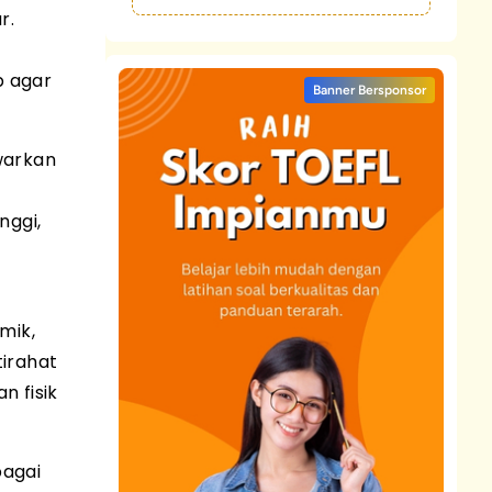
r.
b agar
Banner Bersponsor
warkan
nggi,
mik,
tirahat
n fisik
bagai