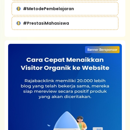
#MetodePembelajaran
#PrestasiMahasiswa
Banner Bersponsor