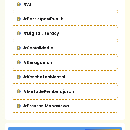
#AI
#PartisipasiPublik
#DigitalLiteracy
#SosialMedia
#Keragaman
#KesehatanMental
#MetodePembelajaran
#PrestasiMahasiswa