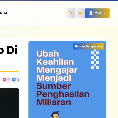
RIAL
Masuk
Search
 Di
Banner Bersponsor
0
0