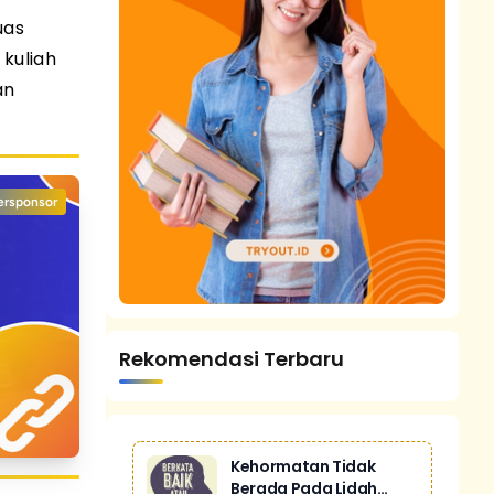
uas
kuliah
an
ersponsor
Rekomendasi Terbaru
Kehormatan Tidak
Berada Pada Lidah