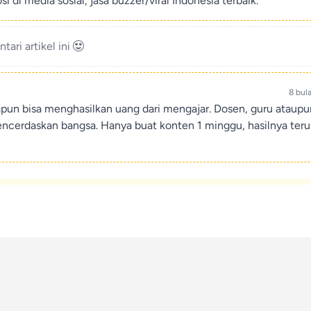
di media sosial, jasa buzzer/viral Indonesia terbaik.
ari artikel ini
8 bul
apun bisa menghasilkan uang dari mengajar. Dosen, guru ataup
encerdaskan bangsa. Hanya buat konten 1 minggu, hasilnya teru