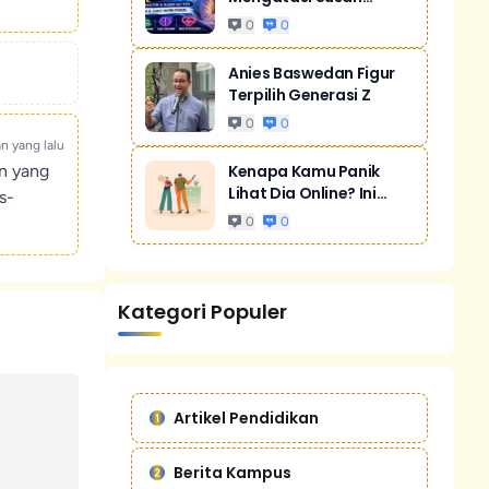
Tidur Akibat Stres
0
0
Anies Baswedan Figur
Terpilih Generasi Z
0
0
an yang lalu
un yang
Kenapa Kamu Panik
Lihat Dia Online? Ini
s-
Bukan Cuma...
0
0
Kategori Populer
Artikel Pendidikan
Berita Kampus