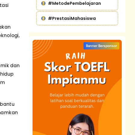
#MetodePembelajaran
tasi
#PrestasiMahasiswa
akan
knologi,
a
Banner Bersponsor
emik dan
 hidup
am
mbantu
anamkan