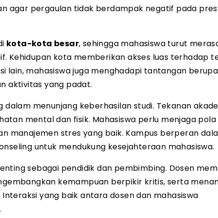
 agar pergaulan tidak berdampak negatif pada pres
di
kota-kota besar
, sehingga mahasiswa turut meras
f. Kehidupan kota memberikan akses luas terhadap te
sisi lain, mahasiswa juga menghadapi tantangan berup
n aktivitas yang padat.
g dalam menunjang keberhasilan studi. Tekanan akad
atan mental dan fisik. Mahasiswa perlu menjaga pola
 dan manajemen stres yang baik. Kampus berperan dal
konseling untuk mendukung kesejahteraan mahasiswa.
penting sebagai pendidik dan pembimbing. Dosen me
ngembangkan kemampuan berpikir kritis, serta men
. Interaksi yang baik antara dosen dan mahasiswa
.