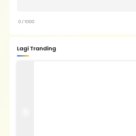
0 / 1000
Lagi Tranding
Previous
Next