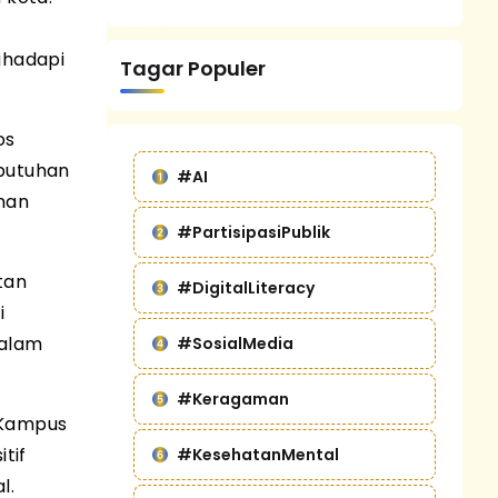
ghadapi
Tagar Populer
os
ebutuhan
#AI
man
#PartisipasiPublik
tan
#DigitalLiteracy
i
dalam
#SosialMedia
#Keragaman
 Kampus
tif
#KesehatanMental
l.