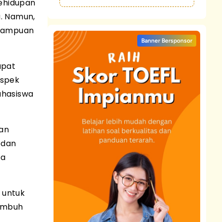
kehidupan
u. Namun,
emampuan
Banner Bersponsor
apat
aspek
ahasiswa
an
 dan
na
 untuk
umbuh