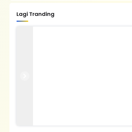
Lagi Tranding
Previous
Next