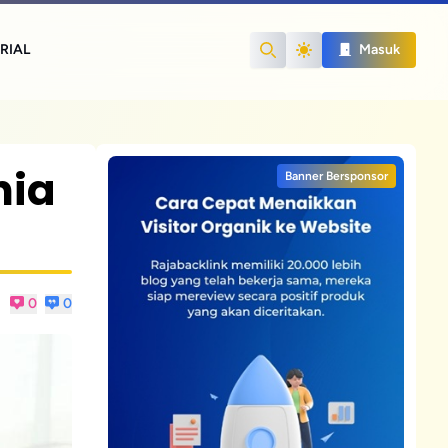
RIAL
Masuk
Search
nia
Banner Bersponsor
0
0