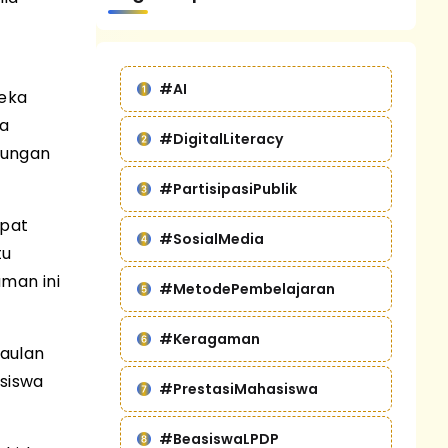
#AI
eka
ga
#DigitalLiteracy
kungan
#PartisipasiPublik
apat
#SosialMedia
tu
man ini
#MetodePembelajaran
#Keragaman
gaulan
siswa
#PrestasiMahasiswa
#BeasiswaLPDP