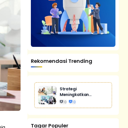
Rekomendasi Trending
Strategi
Meningkatkan
Penjualan Melalui
0
0
Digital Marketing
Untuk Bisnis Yang
Lebih Kompetitif
Tagar Populer
nia