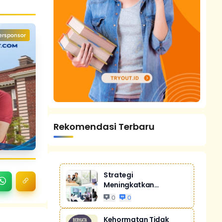
ersponsor
Rekomendasi Terbaru
Strategi
Meningkatkan
Penjualan Melalui
0
0
Digital Ma...
Kehormatan Tidak