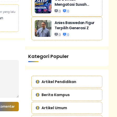
Mengatasi Susah
Tidur Akibat Stres
0
0
an yang lalu
an
Anies Baswedan Figur
Terpilih Generasi Z
0
0
Kategori Populer
Artikel Pendidikan
Berita Kampus
Komentar
Artikel Umum