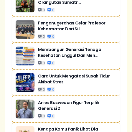
Orangutan Sumatr...
0
0
Penganugerahan Gelar Profesor
Kehormatan Dari Sill...
0
0
Membangun Generasi Tenaga
Kesehatan Unggul Dan Men...
0
0
Cara Untuk Mengatasi Susah Tidur
Akibat Stres
0
0
Anies Baswedan Figur Terpilih
Generasi Z
0
0
Kenapa Kamu Panik Lihat Dia