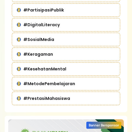
#PartisipasiPublik
#DigitalLiteracy
#SosialMedia
#Keragaman
#KesehatanMental
#MetodePembelajaran
#PrestasiMahasiswa
Banner Bersponsor