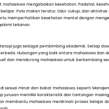
at mahasiswa mengabaikan kesehatan. Padahal, keseha
ajar. Pola makan teratur, tidur cukup, dan aktivitas f
ga perlu memperhatikan kesehatan mental dengan menge
galami tekanan.
 tetapi juga sebagai pembimbing akademik. Setiap do
berbeda. Hubungan yang baik antara mahasiswa dan d
dusif dan mendorong mahasiswa untuk berkembang se
di sesuai minat dan bakat mahasiswa, seperti Manaje
tiap jurusan memiliki karakteristik dan tantangan masin
akan membantu mahasiswa menikmati proses belajar d
rah.