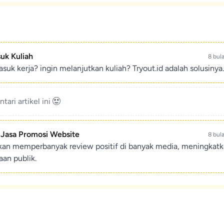
suk Kuliah
8 bul
suk kerja? ingin melanjutkan kuliah? Tryout.id adalah solusinya.
ari artikel ini
- Jasa Promosi Website
8 bul
ikan memperbanyak review positif di banyak media, meningkat
an publik.