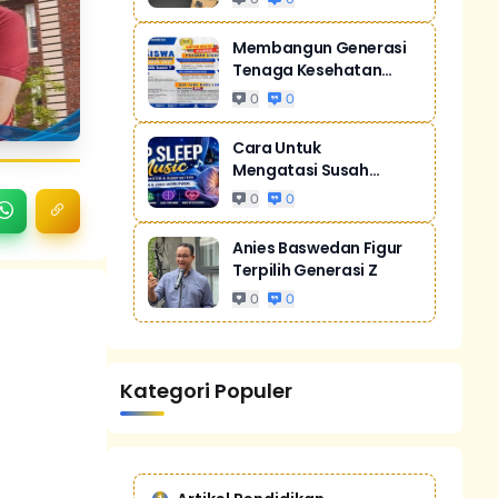
Membangun Generasi
Tenaga Kesehatan
Unggul Dan Men...
0
0
Cara Untuk
Mengatasi Susah
Tidur Akibat Stres
0
0
Anies Baswedan Figur
Terpilih Generasi Z
0
0
Kategori Populer