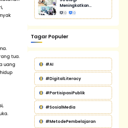
Meningkatkan
i,
Penjualan Melalui
0
0
anyak
Digital Marketing
Untuk Bisnis Yang
Lebih Kompetitif
Tagar Populer
ma.
ang tua.
la uang
#AI
 hidup
#DigitalLiteracy
#PartisipasiPublik
i,
#SosialMedia
uka.
#MetodePembelajaran