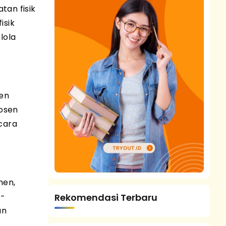
tan fisik
isik
lola
sen
osen
cara
men,
g-
Rekomendasi Terbaru
an