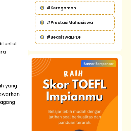
#Keragaman
#PrestasiMahasiswa
#BeasiswaLPDP
ituntut
ara
Banner Bersponsor
puh yang
enawarkan
 magang