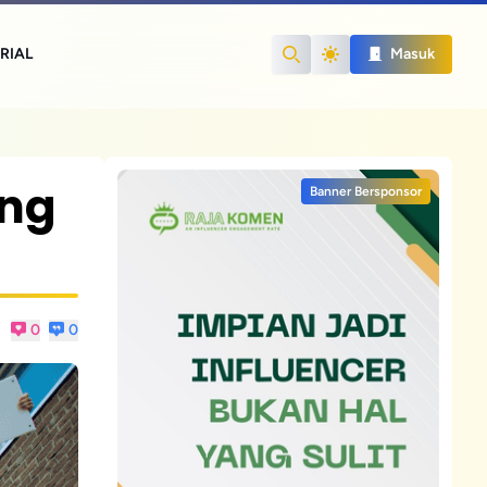
RIAL
Masuk
Search
ang
Banner Bersponsor
0
0