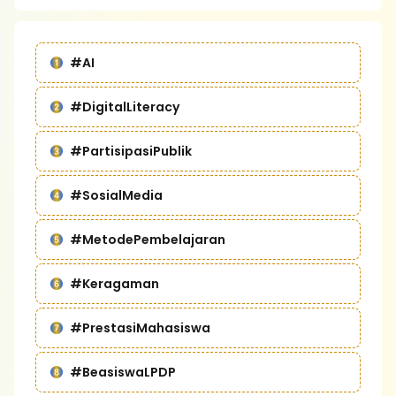
#AI
#DigitalLiteracy
#PartisipasiPublik
#SosialMedia
#MetodePembelajaran
#Keragaman
#PrestasiMahasiswa
#BeasiswaLPDP