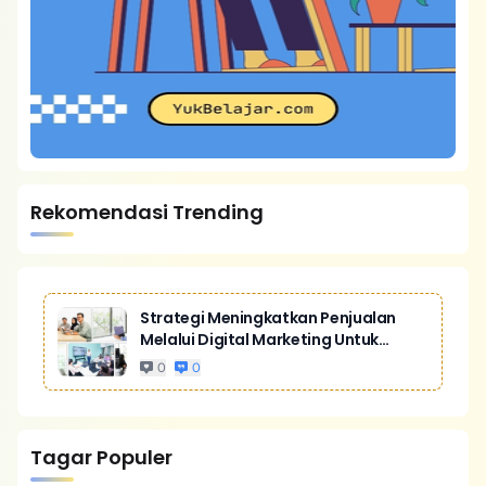
Rekomendasi Trending
Strategi Meningkatkan Penjualan
Melalui Digital Marketing Untuk
Bisnis Yang Lebih Kompetitif
0
0
Tagar Populer