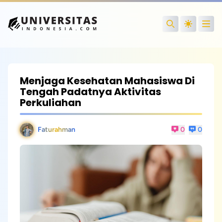
Open
Search
Menjaga Kesehatan Mahasiswa Di
Tengah Padatnya Aktivitas
Perkuliahan
Faturahman
0
0