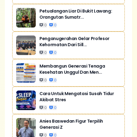
Petualangan Liar Di Bukit Lawang:
Orangutan Sumatr...
0
0
Penganugerahan Gelar Profesor
Kehormatan Dari Sill...
0
0
Membangun Generasi Tenaga
Kesehatan Unggul Dan Men...
0
0
Cara Untuk Mengatasi Susah Tidur
Akibat Stres
0
0
Anies Baswedan Figur Terpilih
Generasi Z
0
0