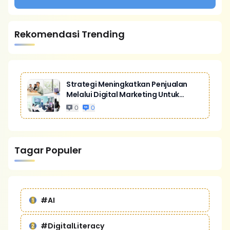
Rekomendasi Trending
Strategi Meningkatkan Penjualan
Melalui Digital Marketing Untuk
Bisnis Yang Lebih Kompetitif
0
0
Tagar Populer
#AI
#DigitalLiteracy