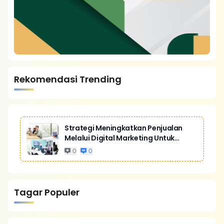
Rekomendasi Trending
Strategi Meningkatkan Penjualan
Melalui Digital Marketing Untuk
Bisnis Yang Lebih Kompetitif
0
0
Tagar Populer