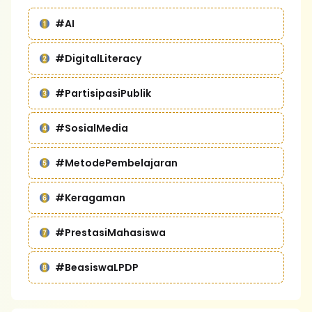
#AI
#DigitalLiteracy
#PartisipasiPublik
#SosialMedia
#MetodePembelajaran
#Keragaman
#PrestasiMahasiswa
#BeasiswaLPDP