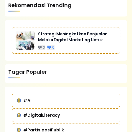
Rekomendasi Trending
Strategi Meningkatkan Penjualan
Melalui Digital Marketing Untuk
Bisnis Yang Lebih Kompetitif
0
0
Tagar Populer
#AI
#DigitalLiteracy
#PartisipasiPublik