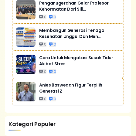
Penganugerahan Gelar Profesor
Kehormatan Dari Sill...
0
0
Membangun Generasi Tenaga
Kesehatan Unggul Dan Men...
0
0
Cara Untuk Mengatasi Susah Tidur
Akibat Stres
0
0
Anies Baswedan Figur Terpilih
Generasi Z
0
0
Kategori Populer