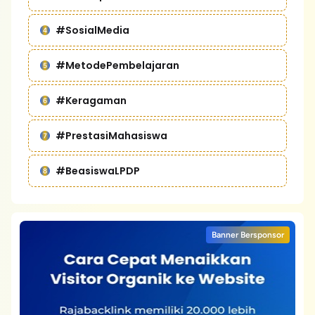
#SosialMedia
#MetodePembelajaran
#Keragaman
#PrestasiMahasiswa
#BeasiswaLPDP
Banner Bersponsor