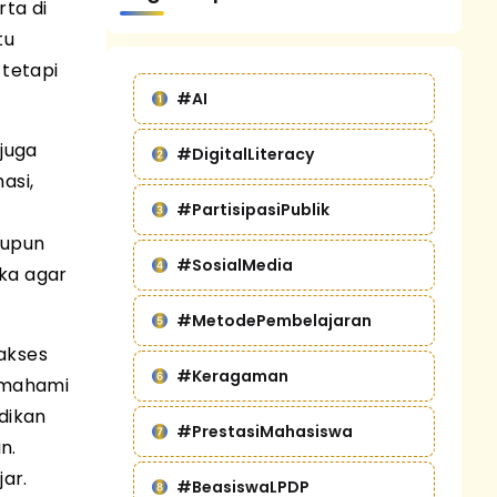
ta di
tu
 tetapi
#AI
 juga
#DigitalLiteracy
asi,
#PartisipasiPublik
aupun
#SosialMedia
ika agar
#MetodePembelajaran
akses
#Keragaman
memahami
idikan
#PrestasiMahasiswa
n.
ar.
#BeasiswaLPDP