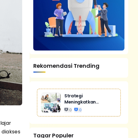
Rekomendasi Trending
Strategi
Meningkatkan
Penjualan Melalui
0
0
Digital Marketing
Untuk Bisnis Yang
lajar
Lebih Kompetitif
 diakses
Tagar Populer