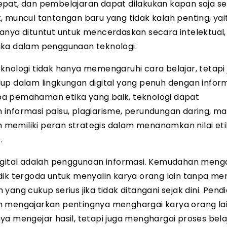
pat, dan pembelajaran dapat dilakukan kapan saja ser
, muncul tantangan baru yang tidak kalah penting, yai
k hanya dituntut untuk mencerdaskan secara intelektual,
ika dalam penggunaan teknologi.
teknologi tidak hanya memengaruhi cara belajar, tetapi
hidup dalam lingkungan digital yang penuh dengan inform
anpa pemahaman etika yang baik, teknologi dapat
 informasi palsu, plagiarisme, perundungan daring, m
an memiliki peran strategis dalam menanamkan nilai et
.
digital adalah penggunaan informasi. Kemudahan meng
idik tergoda untuk menyalin karya orang lain tanpa 
ang cukup serius jika tidak ditangani sejak dini. Pend
n mengajarkan pentingnya menghargai karya orang lai
a mengejar hasil, tetapi juga menghargai proses belaj