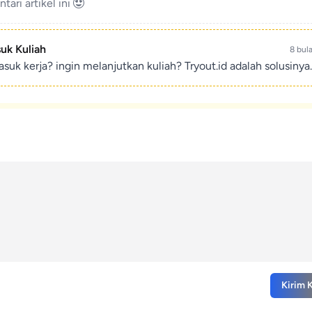
ari artikel ini
suk Kuliah
8 bul
suk kerja? ingin melanjutkan kuliah? Tryout.id adalah solusinya.
Kirim 