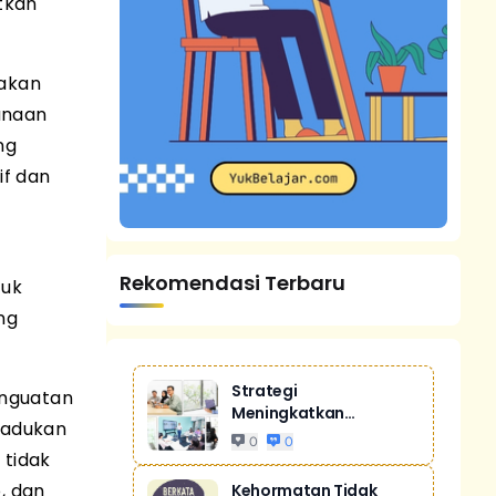
tkan
pakan
unaan
ng
if dan
Rekomendasi Terbaru
tuk
ng
Strategi
penguatan
Meningkatkan
madukan
Penjualan Melalui
0
0
Digital Ma...
 tidak
, dan
Kehormatan Tidak