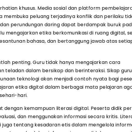
 perhatian khusus. Media sosial dan platform pembelajar
 membuka peluang terjadinya konflik dan perilaku tida
n, dan perundungan daring dapat berdampak buruk pa
u mengajarkan etika berkomunikasi di ruang digital, s
santunan bahasa, dan bertanggung jawab atas setia
atlah penting. Guru tidak hanya mengajarkan cara
 teladan dalam bersikap dan berinteraksi. Sikap gur
unaan teknologi akan menjadi contoh nyata bagi peser
jaran etika digital dalam berbagai mata pelajaran agar
sehari-hari.
rat dengan kemampuan literasi digital. Peserta didik per
si, dan menggunakan informasi secara kritis. Literas
i juga tentang kesadaran etis dalam mengelola informa