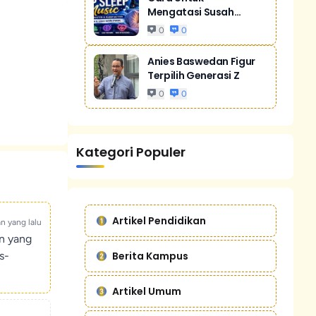
Mengatasi Susah
Tidur Akibat Stres
0
0
Anies Baswedan Figur
Terpilih Generasi Z
0
0
Kategori Populer
Artikel Pendidikan
an yang lalu
un yang
Berita Kampus
s-
Artikel Umum