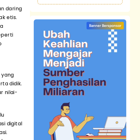
an daring
k etis.
da
Banner Bersponsor
eperti
p
u yang
ta didik.
 nilai-
lu
i digital
si.