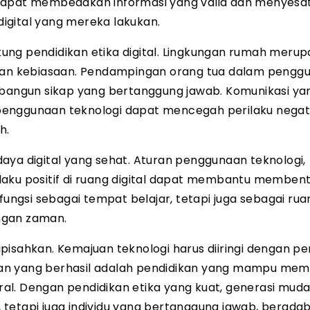
dik dapat membedakan informasi yang valid dan menyesa
igital yang mereka lakukan.
ung pendidikan etika digital. Lingkungan rumah meru
i dan kebiasaan. Pendampingan orang tua dalam pengg
angun sikap yang bertanggung jawab. Komunikasi ya
penggunaan teknologi dapat mencegah perilaku negat
h.
aya digital yang sehat. Aturan penggunaan teknologi,
laku positif di ruang digital dapat membantu memben
fungsi sebagai tempat belajar, tetapi juga sebagai rua
ngan zaman.
 dipisahkan. Kemajuan teknologi harus diiringi dengan 
idikan yang berhasil adalah pendidikan yang mampu me
l. Dengan pendidikan etika yang kuat, generasi muda
tetapi juga individu yang bertanggung jawab, beradab