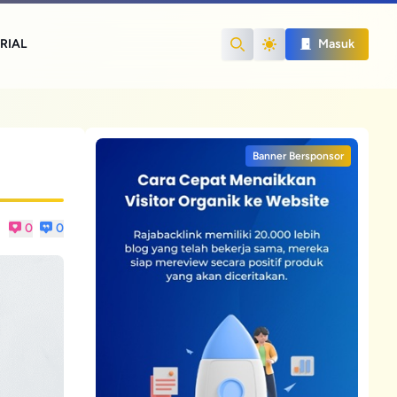
RIAL
Masuk
Search
Banner Bersponsor
0
0